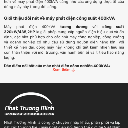
hơn về máy phát điện 400kVA cũng như các ứng dụng thực tế của
dòng máy này trong đời sống.
Giới thiệu đôi nét về máy phát điện công suất 400kVA
Máy phát điện 400kVA
tương đương
với
công suất
320kW/435,2HP
là giải pháp cung cấp nguồn điện hiệu quả và ổn
định, đặc biệt phù hợp cho các nhà máy công nghiệp, công xưởng
và doanh nghiệp có nhu cầu sử dụng nguồn điện năng lớn. Với
thiết kế hiện đại, dòng máy này không chỉ tiết kiệm nhiên liệu mà
còn thân thiện với môi trường, vận hành bền bỉ và ít tiêu hao năng
lượng.
Đặc điểm nổi bật của máy phát điện công nghiệp 400kVA:
Xem thêm
Công suất mạnh mẽ:
Công suất định mức 400kVA tương đương
khoảng 320kW đáp ứng tốt nhu cầu điện năng lớn.
Tiết kiệm nhiên liệu:
Được trang bị động cơ diesel hiệu suất
cao, đảm bảo khả năng vận hành ổn định và giảm chi phí nhiên
liệu.
Điện áp tiêu chuẩn:
Đầu ra 220/380V (ba pha) với tần số 50Hz
hoặc 60Hz, phù hợp với các tiêu chuẩn công nghiệp phổ biến.
Kích thước nhỏ gọn:
Kích thước máy phát điện 400kVA​ được tối
ưu, giúp tiết kiệm không gian lắp đặt mà vẫn đảm bảo hiệu suất
cao.
Nhật Trường Minh là công ty chuyên nhập khẩu, phân phối và lắp
đặt các thương hiệu máy phát điện nổi tiếng thế giới tại Việt Nam.
Chống ồn và bền bỉ:
Trang bị vỏ cách âm và hệ thống giảm rung