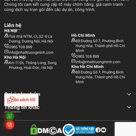
giúp máy vận hành êm ái, phù hợp với mọi môi trường làm việc.
Chúng tôi cam kết cung cấp tổ máy chính hãng, giá cạnh tranh
cùng dịch vụ trọn gói đến các dự án, công trình.
Hệ thống làm mát hiện đại:
Sử dụng hệ thống làm mát bằng
nước hoặc không khí, duy trì nhiệt độ ổn định và ngăn ngừa quá
nhiệt khi hoạt động liên tục.
Liên hệ
Dễ dàng sửa chữa:
Linh kiện, phụ tùng phổ biến, dễ tìm kiếm và
Hà Nội
thay thế khi cần thiết.
Hồ Chí Minh
Toà nhà NTM, CL32-6 La
Điều khiển thông minh:
Tích hợp bảng điều khiển điện tử, cho
69 Đường Số 7, Phường Bình
Dương, Dương Nội, Hà Nội
phép giám sát và vận hành máy một cách dễ dàng.
Hưng Hòa, Thành phố Hồ Chí
0965 108 899
Minh
info@nhattruongminh.com
0965 108 899
Kho Hà Nội
info@nhattruongminh.com
Km 11 ĐL Thăng Long, Song
Kho Hồ Chí Minh
Phương, Hoài Đức, Hà Nội
69 Đường Số 7, Phường Bình
Hưng Hòa, Thành phố Hồ Chí
Minh
Gợi ý sản phẩm
So sánh
(0)
Thông tin khác