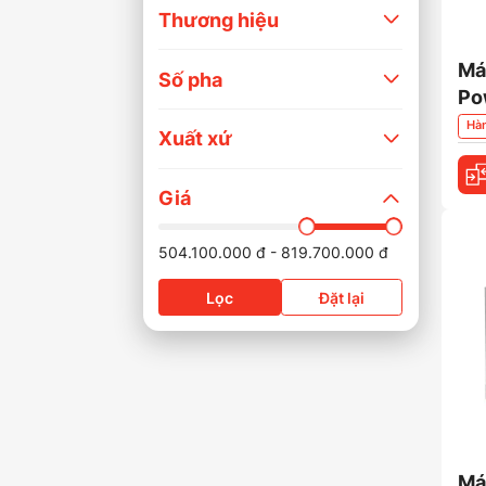
Thương hiệu
Má
Số pha
Po
Hà
Xuất xứ
Giá
-
504.100.000
đ
819.700.000
đ
Lọc
Đặt lại
Má