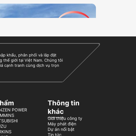
 khẩu, phân phối và lắp đặt
g thế giới tại Việt Nam. Chúng tôi
iá cạnh tranh cùng dịch vụ trọn
phẩm
Thông tin
BENZEN POWER
khác
UMMINS
Giới thiệu công ty
TSUBISHI
Máy phát điện
UZU
Dự án nổi bật
ERKINS
Tin tức