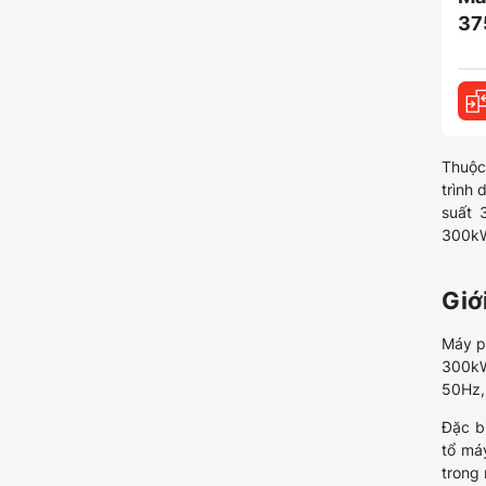
37
Thuộc
trình 
suất 
300kW
Giớ
Máy p
300kW
50Hz, 
Đặc b
tổ máy
trong