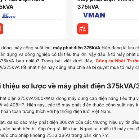
5kVA
375kVA
 dòng máy công suất lớn,
máy phát điện 375kVA
hiện đang là lựa 
dân dụng và công nghiệp có tải tiêu thụ lớn. Vậy đâu là tổ máy phá
375kVA bao nhiêu? Trong bài viết dưới đây,
Công ty Nhật Trườ
/375kVA tốt nhất hiện nay cũng như chia sẻ bí quyết mua tổ máy c
i thiệu sơ lược về máy phát điện 375kV
hát điện 375kVA/300kW là dòng máy cung cấp điện năng tiêu thụ v
 và 408HP. Hiện nay, các tổ máy phát điện thuộc công suất này khá
hoàn toàn tương thích với hệ thống điện lưới Việt Nam.
iệt, đa số các máy phát điện 300kW của các thương hiệu uy tín đều
 vận hành bền bỉ, đáp ứng tải liên tục. Ngoài ra, nhiều tổ máy còn 
 mức cho phép khoảng 75±3 dB(A) trong bán kính 7m.