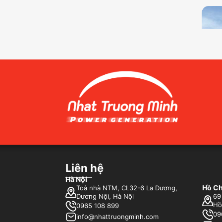
Liên hệ
Hà Nội
Hồ Ch
Toà nhà NTM, CL32-6 La Dương,
Dương Nội, Hà Nội
69
Hồ
0965 108 899
09
info@nhattruongminh.com