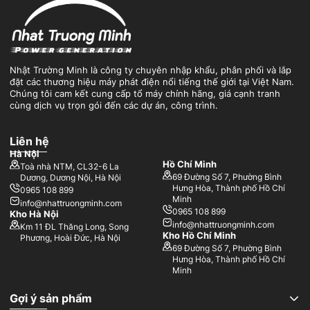
Nhật Trường Minh là công ty chuyên nhập khẩu, phân phối và lắp
đặt các thương hiệu máy phát điện nổi tiếng thế giới tại Việt Nam.
Chúng tôi cam kết cung cấp tổ máy chính hãng, giá cạnh tranh
cùng dịch vụ trọn gói đến các dự án, công trình.
Liên hệ
Hà Nội
Hồ Chí Minh
Toà nhà NTM, CL32-6 La
69 Đường Số 7, Phường Bình
Dương, Dương Nội, Hà Nội
Hưng Hòa, Thành phố Hồ Chí
0965 108 899
Minh
info@nhattruongminh.com
0965 108 899
Kho Hà Nội
info@nhattruongminh.com
Km 11 ĐL Thăng Long, Song
Kho Hồ Chí Minh
Phương, Hoài Đức, Hà Nội
69 Đường Số 7, Phường Bình
Hưng Hòa, Thành phố Hồ Chí
Minh
Gợi ý sản phẩm