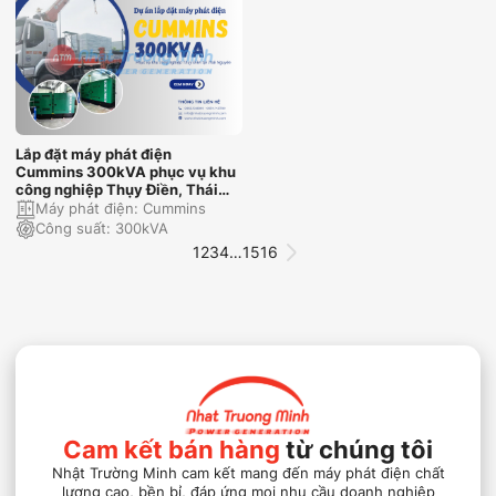
Lắp đặt máy phát điện
Cummins 300kVA phục vụ khu
công nghiệp Thụy Điền, Thái
Nguyên
Máy phát điện:
Cummins
Công suất:
300kVA
1
2
3
4
…
15
16
Cam kết bán hàng
từ chúng tôi
Nhật Trường Minh cam kết mang đến máy phát điện chất
lượng cao, bền bỉ, đáp ứng mọi nhu cầu doanh nghiệp