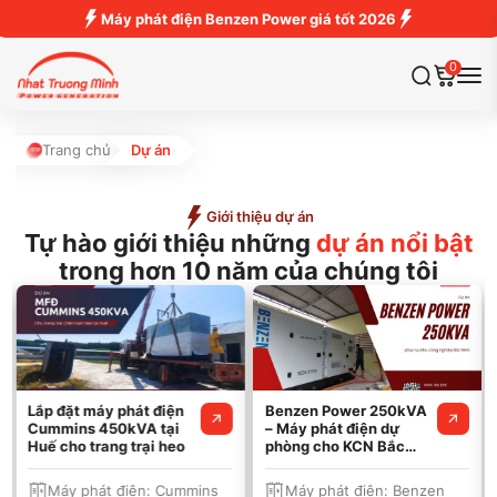
Máy phát điện Benzen Power giá tốt 2026
0
Trang chủ
Dự án
Giới thiệu dự án
Tự hào giới thiệu những
dự án nổi bật
trong hơn 10 năm của chúng tôi
Lắp đặt máy phát điện
Benzen Power 250kVA
Cummins 450kVA tại
– Máy phát điện dự
Huế cho trang trại heo
phòng cho KCN Bắc
Ninh
Máy phát điện:
Cummins
Máy phát điện:
Benzen