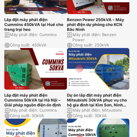
Lắp đặt máy phát điện
Benzen Power 250kVA – Máy
Cummins 450kVA tại Huế cho
phát điện dự phòng cho KCN
trang trại heo
Bắc Ninh
Máy phát điện:
Cummins
Máy phát điện:
Benzen
Power
Công suất:
450kVA
Công suất:
250kVA
Lắp đặt máy phát điện
Dự án lắp đặt máy phát điện
Cummins 50kVA tại Hà Nội –
Mitsubishi 30kVA phục vụ cho
Giải pháp nguồn điện ổn định
hộ gia đình tại Kim Sơn, Ninh
Bình
Máy phát điện:
Cummins
Máy phát điện:
Mitsubishi
Công suất:
50kVA
Công suất:
30kVA