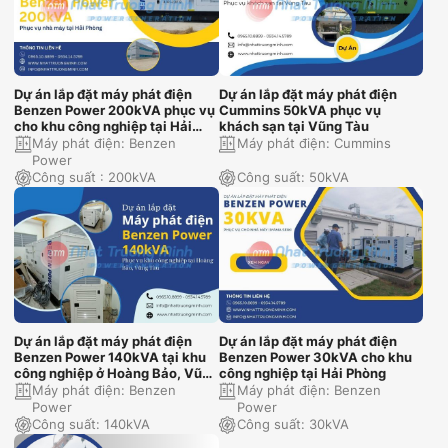
Dự án lắp đặt máy phát điện
Dự án lắp đặt máy phát điện
Benzen Power 200kVA phục vụ
Cummins 50kVA phục vụ
cho khu công nghiệp tại Hải
khách sạn tại Vũng Tàu
Phòng
Máy phát điện:
Benzen
Máy phát điện:
Cummins
Power
Công suất :
200kVA
Công suất:
50kVA
Dự án lắp đặt máy phát điện
Dự án lắp đặt máy phát điện
Benzen Power 140kVA tại khu
Benzen Power 30kVA cho khu
công nghiệp ở Hoàng Bảo, Vũng
công nghiệp tại Hải Phòng
Tàu
Máy phát điện:
Benzen
Máy phát điện:
Benzen
Power
Power
Công suất:
140kVA
Công suất:
30kVA