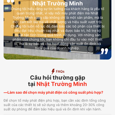
Nhật Trường Minh
Chúng tôi hiểu rằng sự tin tưởng của khách hàng là yếu tố
quan trọng nhất, vì vậy mỗi máy phát điện mà Nhật
Trường Minh cung cấp không chỉ là một sản phẩm, mà là
một cam kết lâu dài về chất lượng và hiệu suất vượt trội.
Chúng tôi luôn nỗ lực để đảm bảo các bộ phận của thiết bị
đều đạt tiêu chuẩn cao nhất và được bảo trì, hỗ trợ kỹ
thuật tận tình trong quá trình sử dụng. Với những sản
phẩm của chúng tôi, bạn không chỉ đầu tư vào một thiết
bị, mà là sự bảo vệ cho hoạt động sản xuất ổn định và
hiệu quả của doanh nghiệp.
FAQs
Câu hỏi thường gặp
tại
Nhật Trường Minh
Làm sao để chọn máy phát điện có công suất phù hợp?
Để chọn tổ máy phát điện phù hợp, bạn cần xác định tổng công
suất của các thiết bị sẽ sử dụng và thêm khoảng 20-30% công
suất dự phòng để đảm bảo hiệu quả và ổn định khi vận hành.