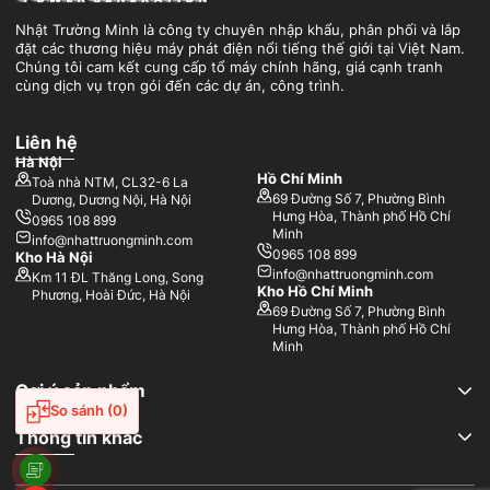
Nhật Trường Minh là công ty chuyên nhập khẩu, phân phối và lắp
đặt các thương hiệu máy phát điện nổi tiếng thế giới tại Việt Nam.
Chúng tôi cam kết cung cấp tổ máy chính hãng, giá cạnh tranh
cùng dịch vụ trọn gói đến các dự án, công trình.
Liên hệ
Hà Nội
Hồ Chí Minh
Toà nhà NTM, CL32-6 La
69 Đường Số 7, Phường Bình
Dương, Dương Nội, Hà Nội
Hưng Hòa, Thành phố Hồ Chí
0965 108 899
Minh
info@nhattruongminh.com
0965 108 899
Kho Hà Nội
info@nhattruongminh.com
Km 11 ĐL Thăng Long, Song
Kho Hồ Chí Minh
Phương, Hoài Đức, Hà Nội
69 Đường Số 7, Phường Bình
Hưng Hòa, Thành phố Hồ Chí
Minh
Gợi ý sản phẩm
So sánh
(0)
Thông tin khác