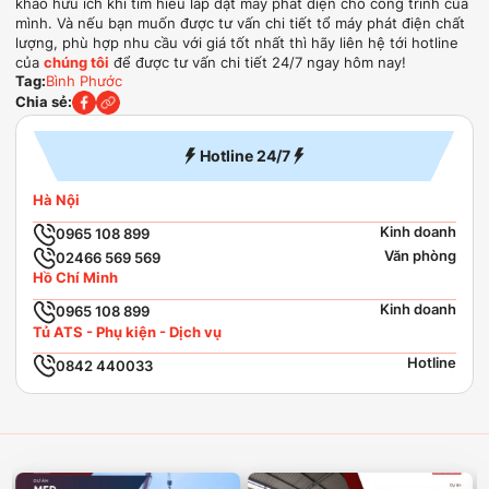
khảo hữu ích khi tìm hiểu lắp đặt máy phát điện cho công trình của
mình. Và nếu bạn muốn được tư vấn chi tiết tổ máy phát điện chất
lượng, phù hợp nhu cầu với giá tốt nhất thì hãy liên hệ tới hotline
của
chúng tôi
để được tư vấn chi tiết 24/7 ngay hôm nay!
Tag:
Bình Phước
Chia sẻ:
Hotline 24/7
Hà Nội
Kinh doanh
0965 108 899
Văn phòng
02466 569 569
Hồ Chí Minh
Kinh doanh
0965 108 899
Tủ ATS - Phụ kiện - Dịch vụ
Hotline
0842 440033