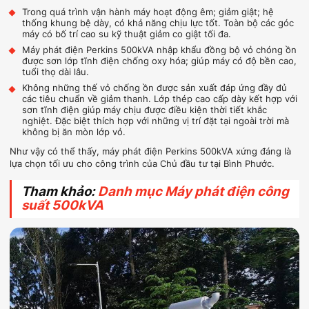
Trong quá trình vận hành máy hoạt động êm; giảm giật; hệ
thống khung bệ dày, có khả năng chịu lực tốt. Toàn bộ các góc
máy có bố trí cao su kỹ thuật giảm co giật tối đa.
Máy phát điện Perkins 500kVA nhập khẩu đồng bộ vỏ chóng ồn
được sơn lớp tĩnh điện chống oxy hóa; giúp máy có độ bền cao,
tuổi thọ dài lâu.
Không những thế vỏ chống ồn được sản xuất đáp ứng đầy đủ
các tiêu chuẩn về giảm thanh. Lớp thép cao cấp dày kết hợp với
sơn tĩnh điện giúp máy chịu được điều kiện thời tiết khắc
nghiệt. Đặc biệt thích hợp với những vị trí đặt tại ngoài trời mà
không bị ăn mòn lớp vỏ.
Như vậy có thể thấy, máy phát điện Perkins 500kVA xứng đáng là
lựa chọn tối ưu cho công trình của Chủ đầu tư tại Bình Phước.
Tham khảo:
Danh mục Máy phát điện công
suất 500kVA