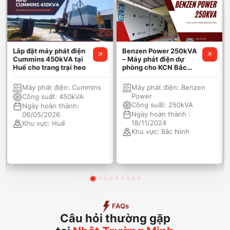
Lắp đặt máy phát điện
Benzen Power 250kVA
Cummins 450kVA tại
– Máy phát điện dự
Huế cho trang trại heo
phòng cho KCN Bắc
Ninh
Máy phát điện:
Cummins
Máy phát điện:
Benzen
Power
Công suất:
450kVA
Công suất:
250kVA
Ngày hoàn thành:
Ngày hoàn thành :
06/05/2026
18/11/2024
Khu vực:
Huế
Khu vực:
Bắc Ninh
FAQs
Câu hỏi thường gặp