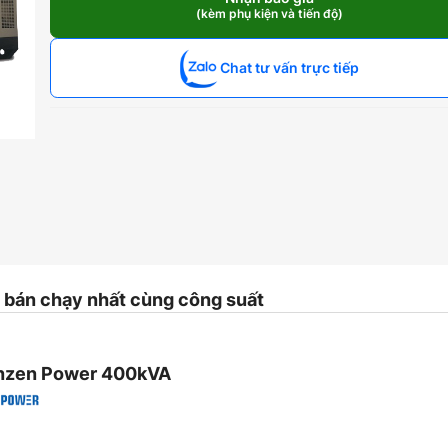
Doosan
(kèm phụ kiện và tiến độ)
400kVA
số
lượng
Chat tư vấn trực tiếp
bán chạy nhất cùng công suất
enzen Power 400kVA