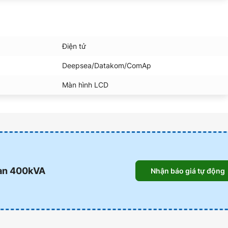
Điện tử
Deepsea/Datakom/ComAp
Màn hình LCD
an 400kVA
Nhận báo giá tự động