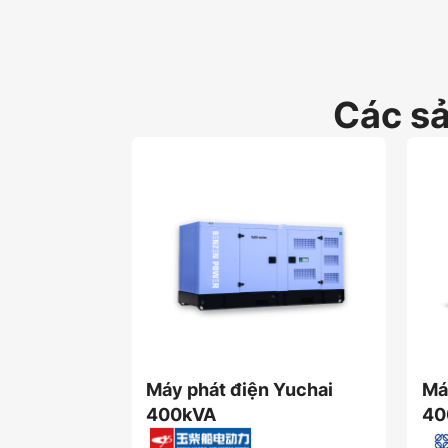
Các s
Máy phát điện Yuchai
Má
400kVA
40