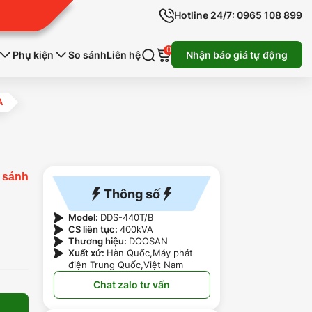
Hotline 24/7: 0965 108 899
0
Phụ kiện
So sánh
Liên hệ
Nhận báo giá tự động
A
 sánh
Thông số
Model:
DDS-440T/B
CS liên tục:
400kVA
Thương hiệu:
DOOSAN
Xuất xứ:
Hàn Quốc,Máy phát
điện Trung Quốc,Việt Nam
Chat zalo tư vấn