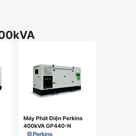
00kVA
Máy Phát Điện Perkins
Máy Phát 
400kVA GP440-N
Power 40
Hàng sẵn kho