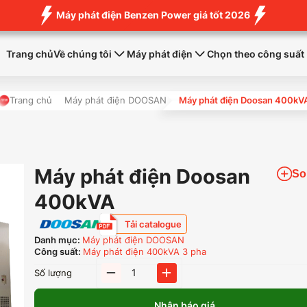
Máy phát điện Benzen Power giá tốt 2026
Trang chủ
Về chúng tôi
Máy phát điện
Chọn theo công suất
Trang chủ
Máy phát điện DOOSAN
Máy phát điện Doosan 400kV
Máy phát điện Doosan
So
400kVA
Tải catalogue
Danh mục:
Máy phát điện DOOSAN
Công suất:
Máy phát điện 400kVA 3 pha
Máy
Số lượng
phát
điện
Nhận báo giá