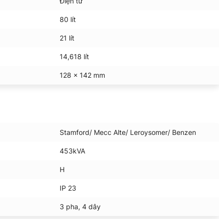
Điện tử
80 lít
21 lít
14,618 lít
128 x 142 mm
Stamford/ Mecc Alte/ Leroysomer/ Benzen
453kVA
H
IP 23
3 pha, 4 dây