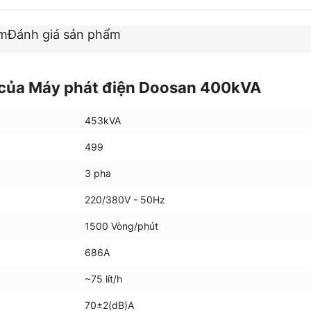
ẩm
Đánh giá sản phẩm
 của Máy phát điện Doosan 400kVA
453kVA
499
3 pha
220/380V - 50Hz
1500 Vòng/phút
686A
~75 lít/h
70±2(dB)A