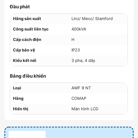
Đầu phát
Hãng sản xuất
Linz/ Mecc/ Stamford
Công suất liên tục
400kVA
Cấp cách điện
H
Cấp bảo vệ
IP23
Kiểu kết nối
3 pha, 4 dây
Bảng điều khiển
Loại
AMF 9 NT
Hãng
COMAP
Hiển thị
Màn hình LCD