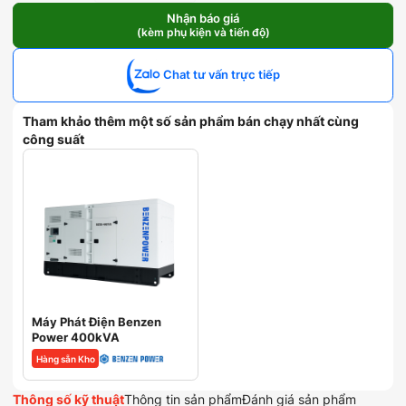
Phát
Điện
Nhận báo giá
(kèm phụ kiện và tiến độ)
Perkins
400kVA
EP440S/P-
Chat tư vấn trực tiếp
N
số
lượng
Tham khảo thêm một số sản phẩm bán chạy nhất cùng
công suất
Máy Phát Điện Benzen
Power 400kVA
Hàng sẵn Kho
Thông số kỹ thuật
Thông tin sản phẩm
Đánh giá sản phẩm