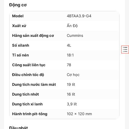
Động cơ
Model
4BTAA3.9-G4
Xuất xứ
Ấn Độ
Hãng sản xuất động cơ
Cummins
Số xilanh
4L
Tỉ số nén
18:1
Công suất liên tục
78
Điều chỉnh tốc độ
Cơ học
Dung tích nước làm mát
19 lít
Dung tích nhớt
16 lít
Dung tích xi lanh
3,9 lít
Hành trình pit-tông
102 x 120 mm
Đầu phát