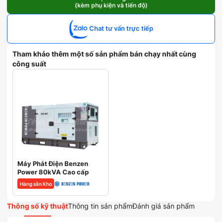
(kèm phụ kiện và tiến độ)
Cummins
80kVA
Ấn
Chat tư vấn trực tiếp
Độ
số
lượng
Tham khảo thêm một số sản phẩm bán chạy nhất cùng
công suất
Máy Phát Điện Benzen
Power 80kVA Cao cấp
Hàng sẵn Kho
Thông số kỹ thuật
Thông tin sản phẩm
Đánh giá sản phẩm