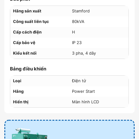
Hãng sản xuất
Stamford
Công suất liên tục
80kVA
Cấp cách điện
H
Cấp bảo vệ
IP 23
Kiểu kết nối
3 pha, 4 dây
Bảng điều khiển
Loại
Điện tử
Hãng
Power Start
Hiển thị
Màn hình LCD