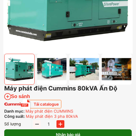
Máy phát điện Cummins 80kVA Ấn Độ
So sánh
Tải catalogue
Danh mục:
Máy phát điện CUMMINS
Công suất:
Máy phát điện 3 pha 80kVA
Máy
Số lượng
phát
điện
Nhận báo giá