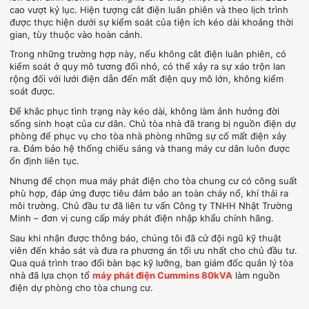
cao vượt kỷ lục. Hiện tượng cắt điện luân phiên và theo lịch trình
được thực hiện dưới sự kiểm soát của tiện ích kéo dài khoảng thời
gian, tùy thuộc vào hoàn cảnh.
Trong những trường hợp này, nếu không cắt điện luân phiên, có
kiểm soát ở quy mô tương đối nhỏ, có thể xảy ra sự xáo trộn lan
rộng đối với lưới điện dẫn đến mất điện quy mô lớn, không kiểm
soát được.
Để khắc phục tình trạng này kéo dài, không làm ảnh hưởng đời
sống sinh hoạt của cư dân. Chủ tòa nhà đã trang bị nguồn điện dự
phòng để phục vụ cho tòa nhà phòng những sự cố mất điện xảy
ra. Đảm bảo hệ thống chiếu sáng và thang máy cư dân luôn được
ổn định liên tục.
Nhưng để chọn mua máy phát điện cho tòa chung cư có công suất
phù hợp, đáp ứng được tiêu đảm bảo an toàn cháy nổ, khí thải ra
môi trường. Chủ đầu tư đã liên tư vấn Công ty TNHH Nhật Trường
Minh – đơn vị cung cấp máy phát điện nhập khẩu chính hãng.
Sau khi nhận được thông báo, chúng tôi đã cử đội ngũ kỹ thuật
viên đến khảo sát và đưa ra phương án tối ưu nhất cho chủ đầu tư.
Qua quá trình trao đổi bàn bạc kỹ lưỡng, ban giám đốc quản lý tòa
nhà đã lựa chọn tổ
máy phát điện Cummins 80kVA
làm nguồn
điện dự phòng cho tòa chung cư.