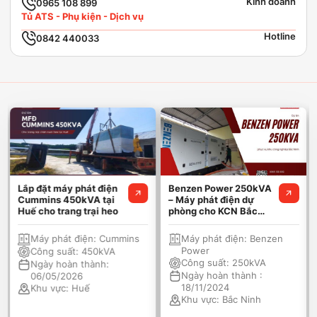
Kinh doanh
0965 108 899
Tủ ATS - Phụ kiện - Dịch vụ
Hotline
0842 440033
Lắp đặt máy phát điện
Benzen Power 250kVA
Cummins 450kVA tại
– Máy phát điện dự
Huế cho trang trại heo
phòng cho KCN Bắc
Ninh
Máy phát điện:
Cummins
Máy phát điện:
Benzen
Power
Công suất:
450kVA
Công suất:
250kVA
Ngày hoàn thành:
Ngày hoàn thành :
06/05/2026
18/11/2024
Khu vực:
Huế
Khu vực:
Bắc Ninh