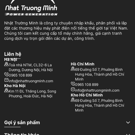
Nhật Trường Minh là công ty chuyên nhập khẩu, phân phối và lắp
đặt các thương hiệu máy phát điện nổi tiếng thế giới tại Việt Nam.
Chúng tôi cam kết cung cấp tổ máy chính hãng, giá cạnh tranh
cùng dịch vụ trọn gói đến các dự án, công trình.
Liên hệ
Hà Nội
Hồ Chí Minh
Toà nhà NTM, CL32-6 La
69 Đường Số 7, Phường Bình
Dương, Dương Nội, Hà Nội
Hưng Hòa, Thành phố Hồ Chí
0965 108 899
Minh
info@nhattruongminh.com
0965 108 899
Kho Hà Nội
info@nhattruongminh.com
Km 11 ĐL Thăng Long, Song
Kho Hồ Chí Minh
Phương, Hoài Đức, Hà Nội
69 Đường Số 7, Phường Bình
Hưng Hòa, Thành phố Hồ Chí
Minh
Gợi ý sản phẩm