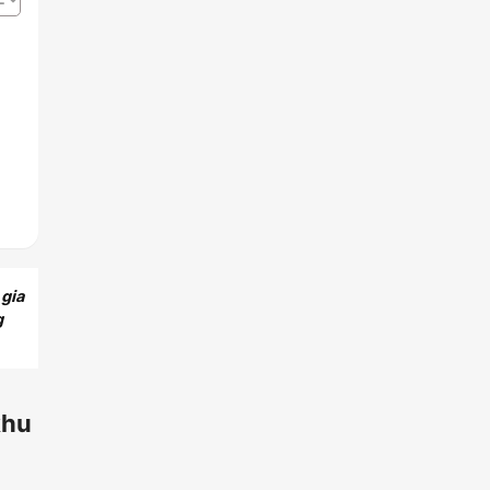
 gia
g
khu