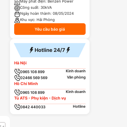
Máy phát điện:
Benzen Power
Công suất:
30kVA
Ngày hoàn thành:
08/05/2024
Khu vực:
Hải Phòng
Yêu cầu báo giá
Hotline 24/7
Hà Nội
Kinh doanh
0965 108 899
Văn phòng
02466 569 569
Hồ Chí Minh
Kinh doanh
0965 108 899
Tủ ATS - Phụ kiện - Dịch vụ
Hotline
0842 440033