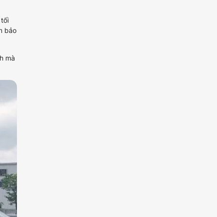
tối
ảm bảo
nh mà