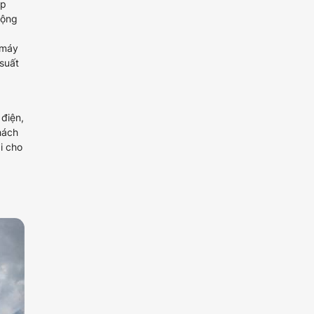
̣p
động
 máy
suất
 điện,
hách
̣i cho