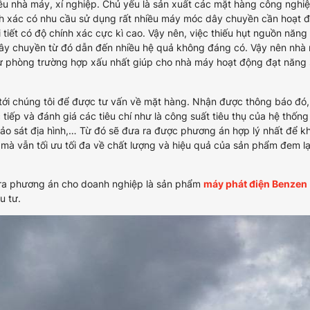
̀u nhà máy, xí nghiệp. Chủ yếu là sản xuất các mặt hàng công nghiê
 xác có nhu cầu sử dụng rất nhiều máy móc dây chuyền cần hoạt 
chi tiết có độ chính xác cực kì cao. Vậy nên, việc thiếu hụt nguồn năng
dây chuyền từ đó dẫn đến nhiều hệ quả không đáng có. Vậy nên nhà
ự phòng trường hợp xấu nhất giúp cho nhà máy hoạt động đạt năng 
 tới chúng tôi để được tư vấn về mặt hàng. Nhận được thông báo đó,
c tiếp và đánh giá các tiêu chí như là công suất tiêu thụ của hệ thống
 khảo sát địa hình,… Từ đó sẽ đưa ra được phương án hợp lý nhất để k
a mà vẫn tối ưu tối đa về chất lượng và hiệu quả của sản phẩm đem la
ưa ra phương án cho doanh nghiệp là sản phẩm
máy phát điện Benzen
̀u tư.