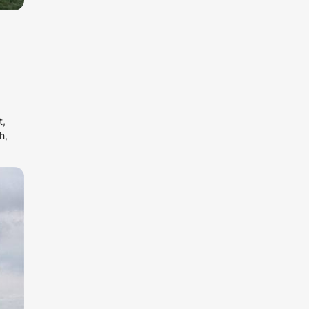
t,
h,