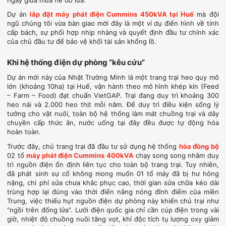
ngay giữa mùa hè đổ lửa.
Dự án
lắp đặt máy phát điện Cummins 450kVA tại Huế
mà đội
ngũ chúng tôi vừa bàn giao mới đây là một ví dụ điển hình về tính
cấp bách, sự phối hợp nhịp nhàng và quyết định đầu tư chính xác
của chủ đầu tư để bảo vệ khối tài sản khổng lồ.
Khi hệ thống điện dự phòng “kêu cứu”
Dự án mới này của Nhật Trường Minh là một trang trại heo quy mô
lớn (khoảng 10ha) tại Huế, vận hành theo mô hình khép kín (Feed
– Farm – Food) đạt chuẩn VietGAP. Trại đang duy trì khoảng 300
heo nái và 2.000 heo thịt mỗi năm. Để duy trì điều kiện sống lý
tưởng cho vật nuôi, toàn bộ hệ thống làm mát chuồng trại và dây
chuyền cấp thức ăn, nước uống tại đây đều được tự động hóa
hoàn toàn.
Trước đây, chủ trang trại đã đầu tư sử dụng hệ thống
hòa đồng bộ
02 tổ
máy phát điện Cummins 400kVA
chạy song song nhằm duy
trì nguồn điện ổn định liên tục cho toàn bộ trang trại. Tuy nhiên,
đã phát sinh sự cố không mong muốn 01 tổ máy đã bị hư hỏng
nặng, chi phí sửa chưa khắc phục cao, thời gian sửa chữa kéo dài
trùng hợp lại đúng vào thời điển nắng nóng đỉnh điểm của miền
Trung, việc thiếu hụt nguồn điện dự phòng này khiến chủ trại như
“ngồi trên đống lửa”. Lưới điện quốc gia chỉ cần cúp điện trong vài
giờ, nhiệt độ chuồng nuôi tăng vọt, khí độc tích tụ lượng oxy giảm