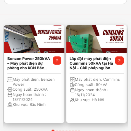
Benzen Power 250kVA
Lắp đặt máy phát điện
– Máy phát điện dự
Cummins 50kVA tại Hà
phòng cho KCN Bắc
Nội – Giải pháp nguồn
Ninh
điện ổn định
Máy phát điện:
Benzen
Máy phát điện:
Cummins
Power
Công suất:
50kVA
Công suất:
250kVA
Ngày hoàn thành :
Ngày hoàn thành :
16/11/2024
18/11/2024
Khu vực:
Hà Nội
Khu vực:
Bắc Ninh