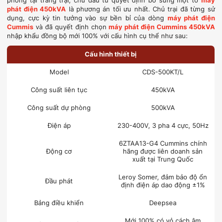
phòng tại trang trại, chủ đầu từ quyết định bổ sung một tổ
máy
phát điện 450kVA
là phương án tối ưu nhất. Chủ trại đã từng sử
dụng, cực kỳ tin tưởng vào sự bền bỉ của dòng
máy phát điện
Cummis
và đã quyết định chọn
máy phát điện Cummins 450kVA
nhập khẩu đồng bộ mới 100% với cấu hình cụ thể như sau:
Cấu hình thiết bị
Model
CDS-500KT/L
Công suất liên tục
450kVA
Công suất dự phòng
500kVA
Điện áp
230-400V, 3 pha 4 cực, 50Hz
6ZTAA13-G4 Cummins chính
Động cơ
hãng được liên doanh sản
xuất tại Trung Quốc
Leroy Somer, đảm bảo độ ổn
Đầu phát
định điện áp dao động ±1%
Bảng điều khiển
Deepsea
Mới 100% có vỏ cách âm