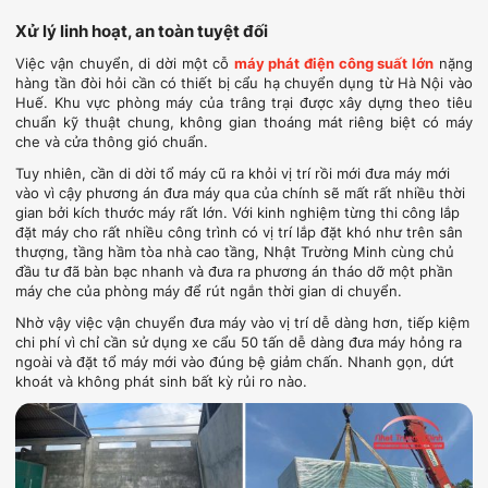
Xử lý linh hoạt, an toàn tuyệt đối
Việc vận chuyển, di dời một cỗ
máy phát điện công suất lớn
nặng
hàng tần đòi hỏi cần có thiết bị cẩu hạ chuyển dụng từ Hà Nội vào
Huế. Khu vực phòng máy của trâng trại được xây dựng theo tiêu
chuẩn kỹ thuật chung, không gian thoáng mát riêng biệt có máy
che và cửa thông gió chuẩn.
Tuy nhiên, cần di dời tổ máy cũ ra khỏi vị trí rồi mới đưa máy mới
vào vì cậy phương án đưa máy qua của chính sẽ mất rất nhiều thời
gian bởi kích thước máy rất lớn. Với kinh nghiệm từng thi công lắp
đặt máy cho rất nhiều công trình có vị trí lắp đặt khó như trên sân
thượng, tầng hầm tòa nhà cao tầng, Nhật Trường Minh cùng chủ
đầu tư đã bàn bạc nhanh và đưa ra phương án tháo dỡ một phần
máy che của phòng máy để rút ngắn thời gian di chuyển.
Nhờ vậy việc vận chuyển đưa máy vào vị trí dễ dàng hơn, tiếp kiệm
chi phí vì chỉ cần sử dụng xe cẩu 50 tấn dễ dàng đưa máy hỏng ra
ngoài và đặt tổ máy mới vào đúng bệ giảm chấn. Nhanh gọn, dứt
khoát và không phát sinh bất kỳ rủi ro nào.