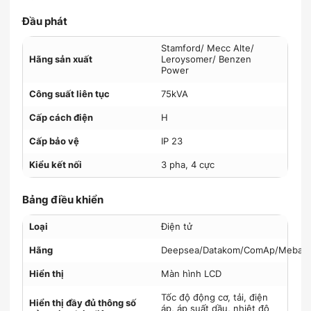
Đầu phát
Stamford/ Mecc Alte/
Hãng sản xuất
Leroysomer/ Benzen
Power
Công suất liên tục
75kVA
Cấp cách điện
H
Cấp bảo vệ
IP 23
Kiểu kết nối
3 pha, 4 cực
Bảng điều khiển
Loại
Điện tử
Hãng
Deepsea/Datakom/ComAp/Mebay
Hiển thị
Màn hình LCD
Tốc độ động cơ, tải, điện
Hiển thị đầy đủ thông số
áp, áp suất dầu, nhiệt độ