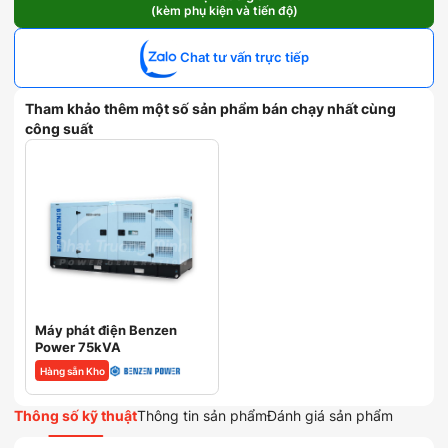
(kèm phụ kiện và tiến độ)
Cummins
75kVA
số
Chat tư vấn trực tiếp
lượng
Tham khảo thêm một số sản phẩm bán chạy nhất cùng
công suất
Máy phát điện Benzen
Power 75kVA
Hàng sẵn Kho
Thông số kỹ thuật
Thông tin sản phẩm
Đánh giá sản phẩm