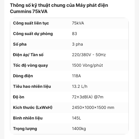
Thông số kỹ thuật chung của Máy phát điện
Cummins 75kVA
Công suất liên tục
75kVA
Công suất dự phòng
83
Số pha
3 pha
Điện áp/ Tần số
220/380V - 50Hz
Tốc độ vòng quay
1500 Vòng/phút
Dòng điện
118A
Tiêu hao nhiên liệu
13.2 L/h
Độ ồn
72±3dB(A) @7m
Kích thước (LxWxH)
2450x1000x1500 mm
Bình nhiên liệu
145L
Trọng lượng
1400kg