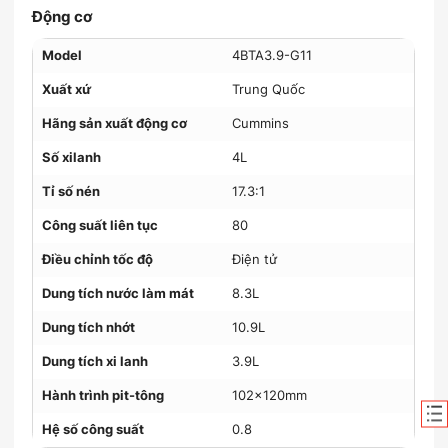
Động cơ
Model
4BTA3.9-G11
Xuất xứ
Trung Quốc
Hãng sản xuất động cơ
Cummins
Số xilanh
4L
Tỉ số nén
17.3:1
Công suất liên tục
80
Điều chỉnh tốc độ
Điện tử
Dung tích nước làm mát
8.3L
Dung tích nhớt
10.9L
Dung tích xi lanh
3.9L
Hành trình pit-tông
102×120mm
Hệ số công suất
0.8