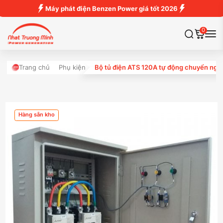
Máy phát điện Benzen Power giá tốt 2026
0
Trang chủ
Phụ kiện
Bộ tủ điện ATS 120A tự động chuyển ngu
Hàng sẵn kho