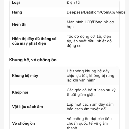
Loại
Điện tử
Hãng
Deepsea/Datakom/ComAp/Mebay
Màn hình LCD/Đồng hồ cơ
Hiển thị
học
Tốc độ động cơ, tải, điện
Hiển thị đầy đủ thông số
áp, áp suất dầu, nhiệt độ
của máy phát điện
động cơ
Khung bệ, vỏ chống ồn
Hệ thống khung bệ dày
Khung bệ máy
chịu lực tốt, không bị rung
lắc khi vận hành
Các góc có bố trí cao su kỹ
Khớp nối
thuật giảm giật.
Lớp mút cách âm dầy đảm
Vật liệu cách âm
bảo cách âm tuyệt đối
Vỏ chống ồn đạt các tiêu
Vỏ chống ồn
chuẩn quốc tế về giảm
thanh