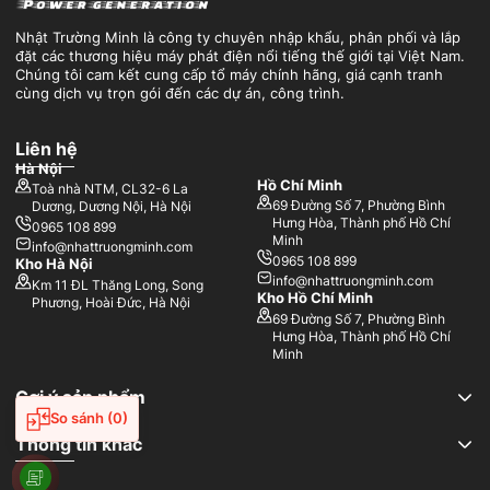
Nhật Trường Minh là công ty chuyên nhập khẩu, phân phối và lắp
đặt các thương hiệu máy phát điện nổi tiếng thế giới tại Việt Nam.
Chúng tôi cam kết cung cấp tổ máy chính hãng, giá cạnh tranh
cùng dịch vụ trọn gói đến các dự án, công trình.
Liên hệ
Hà Nội
Hồ Chí Minh
Toà nhà NTM, CL32-6 La
69 Đường Số 7, Phường Bình
Dương, Dương Nội, Hà Nội
Hưng Hòa, Thành phố Hồ Chí
0965 108 899
Minh
info@nhattruongminh.com
0965 108 899
Kho Hà Nội
info@nhattruongminh.com
Km 11 ĐL Thăng Long, Song
Kho Hồ Chí Minh
Phương, Hoài Đức, Hà Nội
69 Đường Số 7, Phường Bình
Hưng Hòa, Thành phố Hồ Chí
Minh
Gợi ý sản phẩm
So sánh
(0)
Thông tin khác