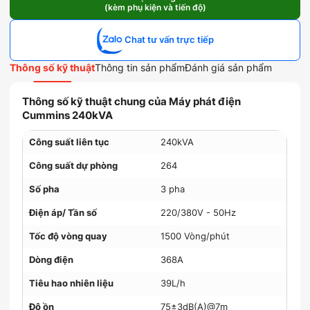
(kèm phụ kiện và tiến độ)
Cummins
240kVA
số
Chat tư vấn trực tiếp
lượng
Thông số kỹ thuật
Thông tin sản phẩm
Đánh giá sản phẩm
Thông số kỹ thuật chung của Máy phát điện
Cummins 240kVA
Công suất liên tục
240kVA
Công suất dự phòng
264
Số pha
3 pha
Điện áp/ Tần số
220/380V - 50Hz
Tốc độ vòng quay
1500 Vòng/phút
Dòng điện
368A
Tiêu hao nhiên liệu
39L/h
Độ ồn
75±3dB(A)@7m