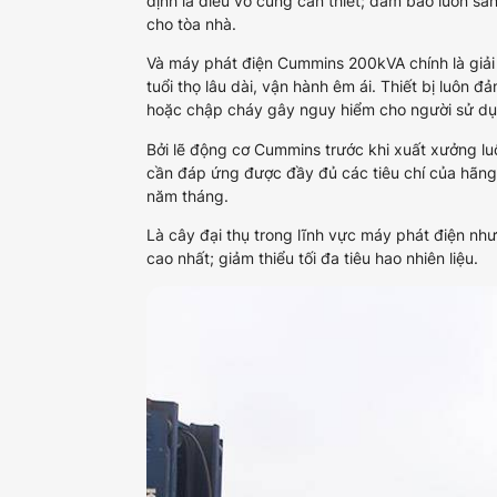
định là điều vô cùng cần thiết; đảm bảo luôn sẵ
cho tòa nhà.
Và máy phát điện Cummins 200kVA chính là giải 
tuổi thọ lâu dài, vận hành êm ái. Thiết bị luôn 
hoặc chập cháy gây nguy hiểm cho người sử dụ
Bởi lẽ động cơ Cummins trước khi xuất xưởng luô
cần đáp ứng được đầy đủ các tiêu chí của hãng 
năm tháng.
Là cây đại thụ trong lĩnh vực máy phát điện n
cao nhất; giảm thiểu tối đa tiêu hao nhiên liệu.