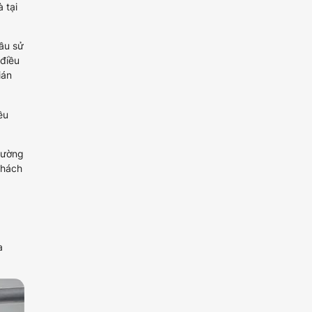
 tại
ầu sử
 điều
ián
ều
Trường
khách
a