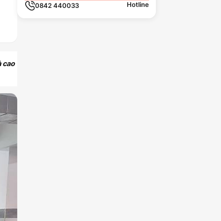
Hotline
0842 440033
à cao