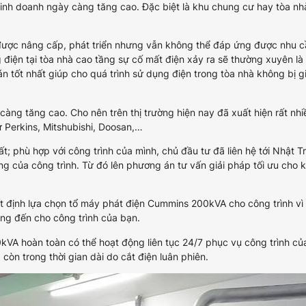
kinh doanh ngày càng tăng cao. Đặc biệt là khu chung cư hay tòa nhà
được nâng cấp, phát triển nhưng vẫn không thể đáp ứng được nhu c
g điện tại tòa nhà cao tầng sự cố mất điện xảy ra sẽ thường xuyên là
n tốt nhất giúp cho quá trình sử dụng điện trong tòa nhà không bị g
àng tăng cao. Cho nên trên thị trường hiện nay đã xuất hiện rất nhi
 Perkins, Mitshubishi, Doosan,…
; phù hợp với công trình của mình, chủ đầu tư đã liên hệ tới Nhật 
g của công trình. Từ đó lên phương án tư vấn giải pháp tối ưu cho 
ết định lựa chọn tổ máy phát điện Cummins 200kVA cho công trình vì
ng đến cho công trình của bạn.
VA hoàn toàn có thể hoạt động liên tục 24/7 phục vụ công trình củ
còn trong thời gian dài do cắt điện luân phiên.