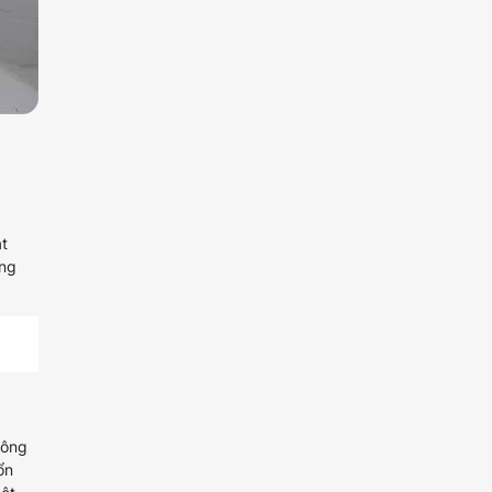
át
ợng
đông
ổn