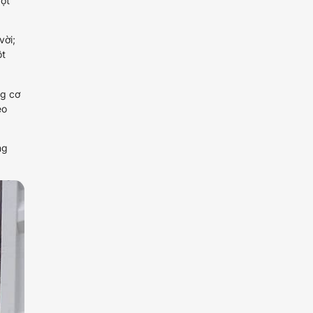
gột
vời;
ột
ng cơ
eo
ng