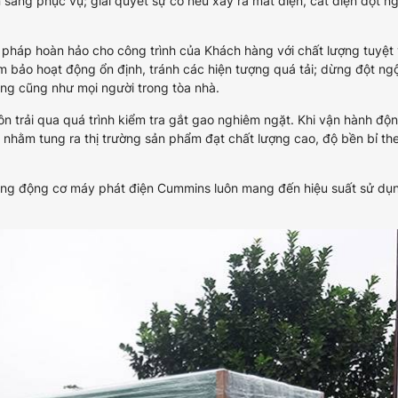
n sàng phục vụ; giải quyết sự cố nếu xảy ra mất điện, cắt điện đột n
pháp hoàn hảo cho công trình của Khách hàng với chất lượng tuyệt 
đảm bảo hoạt động ổn định, tránh các hiện tượng quá tải; dừng đột ng
ng cũng như mọi người trong tòa nhà.
n trải qua quá trình kiểm tra gắt gao nghiêm ngặt. Khi vận hành độ
nhằm tung ra thị trường sản phẩm đạt chất lượng cao, độ bền bỉ th
hưng động cơ máy phát điện Cummins luôn mang đến hiệu suất sử dụ