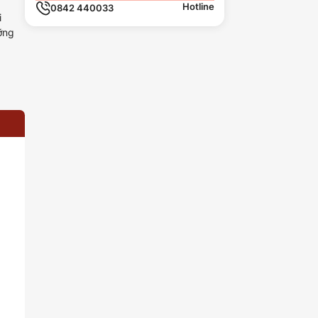
Hotline
0842 440033
i
ỡng