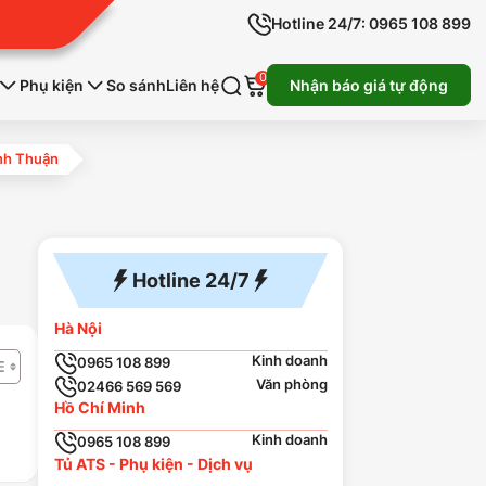
Hotline 24/7: 0965 108 899
0
Phụ kiện
So sánh
Liên hệ
Nhận báo giá tự động
inh Thuận
Hotline 24/7
Hà Nội
Kinh doanh
0965 108 899
Văn phòng
02466 569 569
Hồ Chí Minh
Kinh doanh
0965 108 899
Tủ ATS - Phụ kiện - Dịch vụ