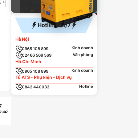
Hotline 24/7
Hà Nội
Kinh doanh
0965 108 899
Văn phòng
02466 569 569
Hồ Chí Minh
Kinh doanh
0965 108 899
Tủ ATS - Phụ kiện - Dịch vụ
Hotline
0842 440033
g
n có