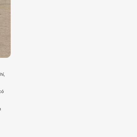
hí,
có
n