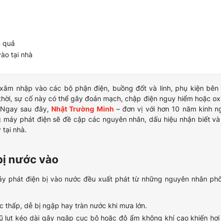
u quả
ào tại nhà
 xâm nhập vào các bộ phận điện, buồng đốt và linh, phụ kiện bên 
p thời, sự cố này có thể gây đoản mạch, chập điện nguy hiểm hoặc o
ị. Ngay sau đây,
Nhật Trường Minh
– đơn vị với hơn 10 năm kinh n
g máy phát điện sẽ đề cập các nguyên nhân, dấu hiệu nhận biết v
 tại nhà.
bị nước vào
áy phát điện bị vào nước đều xuất phát từ những nguyên nhân phổ
c thấp, dễ bị ngập hay tràn nước khi mưa lớn.
ũ lụt kéo dài gây ngập cục bộ hoặc độ ẩm không khí cao khiến hơi