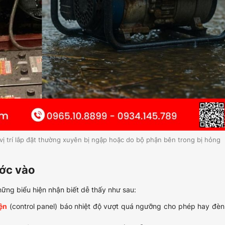
ị trí lắp đặt thường xuyên bị ngập hoặc do bộ phận bên trong bị hỏng
ước vào
ững biểu hiện nhận biết dễ thấy như sau:
ện
(control panel) báo nhiệt độ vượt quá ngưỡng cho phép hay đèn