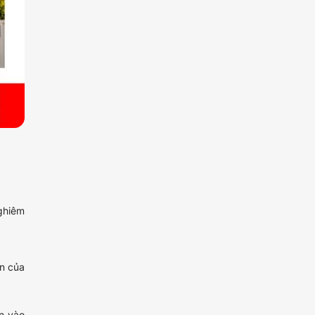
ghiêm
ền của
àn vào