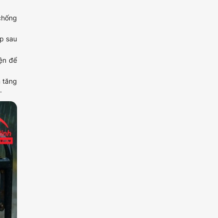
chống
ấp sau
iện để
 tăng
.