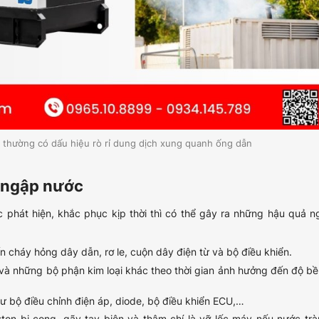
c thường có dấu hiệu rò rỉ dung dịch xung quanh ống dẫn
ị ngập nước
phát hiện, khắc phục kịp thời thì có thể gây ra những hậu quả n
cháy hỏng dây dẫn, rơ le, cuộn dây điện từ và bộ điều khiển.
n và những bộ phận kim loại khác theo thời gian ảnh hưởng đến độ b
ư bộ điều chỉnh điện áp, diode, bộ điều khiển ECU,…
ston bị cong, gãy tay biên và thậm chí là vỡ lốc máy nếu nước tr