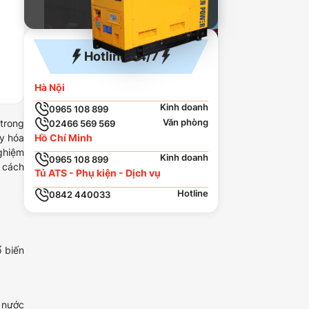
Hotline 24/7
Hà Nội
Kinh doanh
0965 108 899
Văn phòng
trong
02466 569 569
Hồ Chí Minh
xy hóa
ghiệm
Kinh doanh
0965 108 899
à cách
Tủ ATS - Phụ kiện - Dịch vụ
Hotline
0842 440033
 biến
 nước