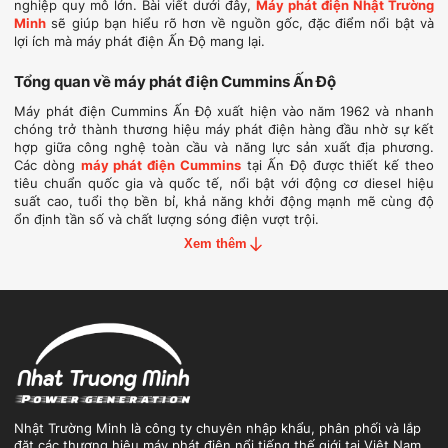
nghiệp quy mô lớn. Bài viết dưới đây,
Máy phát điện Nhật Trường
Minh
sẽ giúp bạn hiểu rõ hơn về nguồn gốc, đặc điểm nổi bật và
lợi ích mà máy phát điện Ấn Độ mang lại.
Tổng quan về máy phát điện Cummins Ấn Độ
Máy phát điện Cummins Ấn Độ xuất hiện vào năm 1962 và nhanh
chóng trở thành thương hiệu máy phát điện hàng đầu nhờ sự kết
hợp giữa công nghệ toàn cầu và năng lực sản xuất địa phương.
Các dòng
máy phát điện Cummins
tại Ấn Độ được thiết kế theo
tiêu chuẩn quốc gia và quốc tế, nổi bật với động cơ diesel hiệu
suất cao, tuổi thọ bền bỉ, khả năng khởi động mạnh mẽ cùng độ
ổn định tần số và chất lượng sóng điện vượt trội.
Xem thêm
Với hệ thống nhà máy tại Pune, Satara và Chennai cùng mạng lưới
dịch vụ – phụ tùng rộng khắp, máy phát điện Ấn Độ mang đến giải
pháp nguồn điện tin cậy, tiết kiệm và thân thiện môi trường cho
nhiều lĩnh vực từ dân dụng đến công nghiệp quy mô lớn.
Nhật Trường Minh là công ty chuyên nhập khẩu, phân phối và lắp
đặt các thương hiệu máy phát điện nổi tiếng thế giới tại Việt Nam.