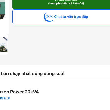
Cummins
(kèm phụ kiện và tiến độ)
20kVA
Ấn
Độ
Chat tư vấn trực tiếp
số
lượng
bán chạy nhất cùng công suất
nzen Power 20kVA