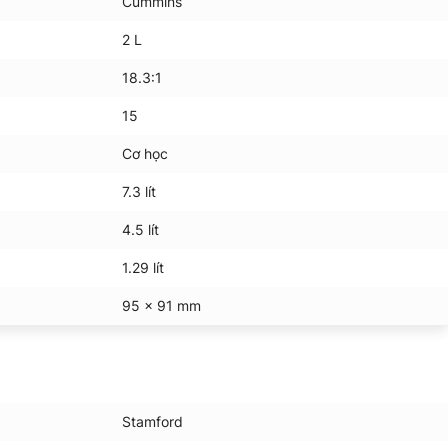
Cummins
2 L
18.3:1
15
Cơ học
7.3 lít
4.5 lít
1.29 lít
95 x 91 mm
Stamford