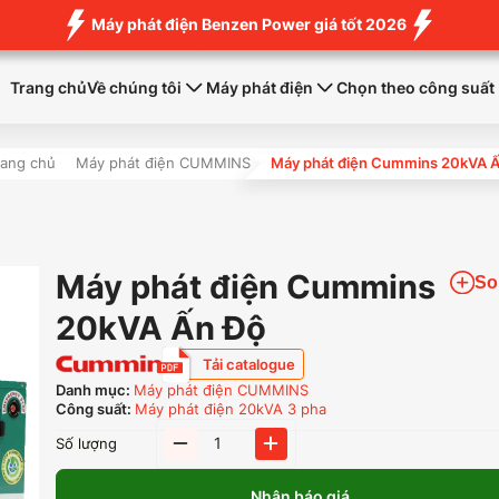
Máy phát điện Benzen Power giá tốt 2026
Trang chủ
Về chúng tôi
Máy phát điện
Chọn theo công suất
rang chủ
Máy phát điện CUMMINS
Máy phát điện Cummins 20kVA 
Máy phát điện Cummins
So
20kVA Ấn Độ
Tải catalogue
Danh mục:
Máy phát điện CUMMINS
Công suất:
Máy phát điện 20kVA 3 pha
Máy
Số lượng
phát
điện
Nhận báo giá