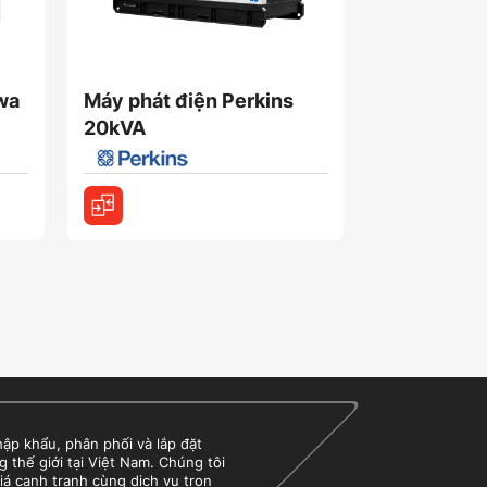
iwa
Máy phát điện Perkins
Máy Phát Đ
20kVA
20kVA GP
 khẩu, phân phối và lắp đặt
g thế giới tại Việt Nam. Chúng tôi
iá cạnh tranh cùng dịch vụ trọn