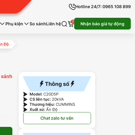
Hotline 24/7: 0965 108 899
0
Phụ kiện
So sánh
Liên hệ
Nhận báo giá tự động
Ấn Độ
 sánh
Thông số
Model:
C20D5P
CS liên tục:
20kVA
Thương hiệu:
CUMMINS
Xuất xứ:
Ấn Độ
Chat zalo tư vấn