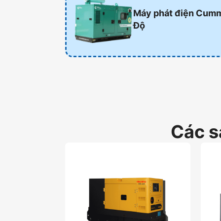
Máy phát điện Cum
Độ
Các 