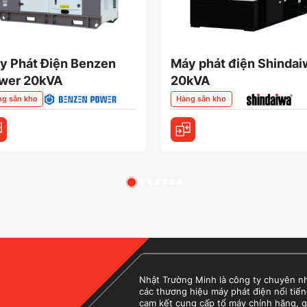
y Phát Điện Benzen
Máy phát điện Shinda
wer 20kVA
20kVA
ng sẵn kho
Hàng sẵn kho
Nhật Trường Minh là công ty chuyên nhập
các thương hiệu máy phát điện nổi tiến
cam kết cung cấp tổ máy chính hãng, g