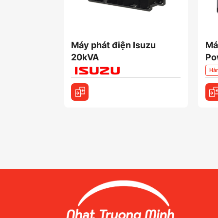
Máy phát điện Isuzu
Má
20kVA
Po
Hà