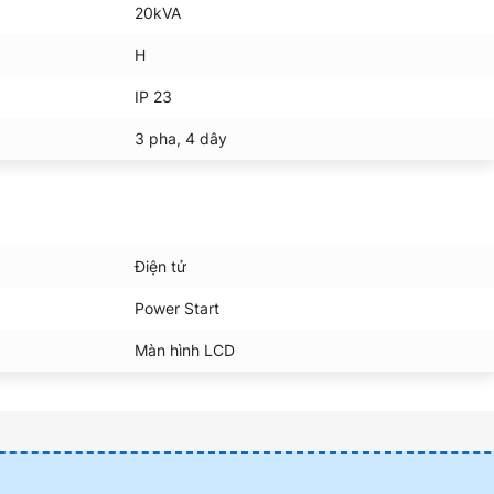
20kVA
H
IP 23
3 pha, 4 dây
Điện tử
Power Start
Màn hình LCD