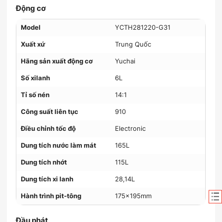
Động cơ
Model
YCTH281220-G31
Xuất xứ
Trung Quốc
Hãng sản xuất động cơ
Yuchai
Số xilanh
6L
Tỉ số nén
14:1
Công suất liên tục
910
Điều chỉnh tốc độ
Electronic
Dung tích nước làm mát
165L
Dung tích nhớt
115L
Dung tích xi lanh
28,14L
Hành trình pit-tông
175x195mm
Đầu phát