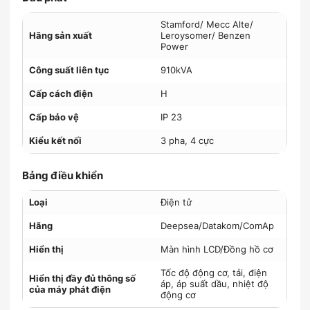
Stamford/ Mecc Alte/
Hãng sản xuất
Leroysomer/ Benzen
Power
Công suất liên tục
910kVA
Cấp cách điện
H
Cấp bảo vệ
IP 23
Kiểu kết nối
3 pha, 4 cực
Bảng điều khiển
Loại
Điện tử
Hãng
Deepsea/Datakom/ComAp
Hiển thị
Màn hình LCD/Đồng hồ cơ
Tốc độ động cơ, tải, điện
Hiển thị đầy đủ thông số
áp, áp suất dầu, nhiệt độ
của máy phát điện
động cơ