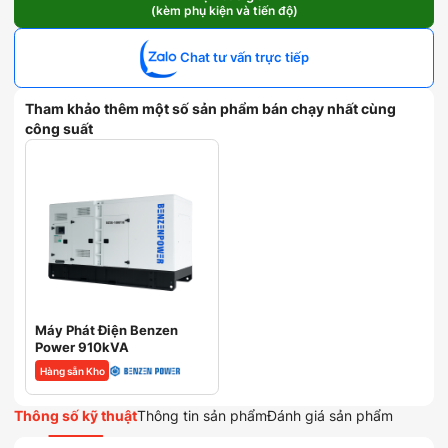
(kèm phụ kiện và tiến độ)
Yuchai
910kVA
số
Chat tư vấn trực tiếp
lượng
Tham khảo thêm một số sản phẩm bán chạy nhất cùng
công suất
Máy Phát Điện Benzen
Power 910kVA
Hàng sẵn Kho
Thông số kỹ thuật
Thông tin sản phẩm
Đánh giá sản phẩm