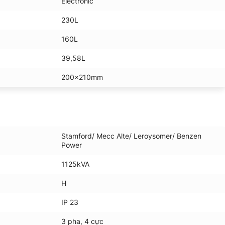
Electronic
230L
160L
39,58L
200x210mm
Stamford/ Mecc Alte/ Leroysomer/ Benzen
Power
1125kVA
H
IP 23
3 pha, 4 cực