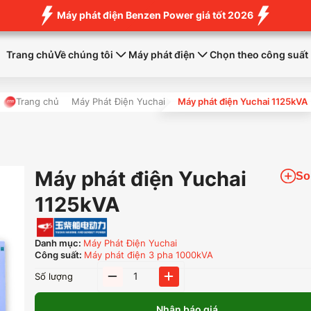
Máy phát điện Benzen Power giá tốt 2026
Trang chủ
Về chúng tôi
Máy phát điện
Chọn theo công suất
Trang chủ
Máy Phát Điện Yuchai
Máy phát điện Yuchai 1125kVA
Máy phát điện Yuchai
So
1125kVA
Danh mục:
Máy Phát Điện Yuchai
Công suất:
Máy phát điện 3 pha 1000kVA
Máy
Số lượng
phát
điện
Nhận báo giá