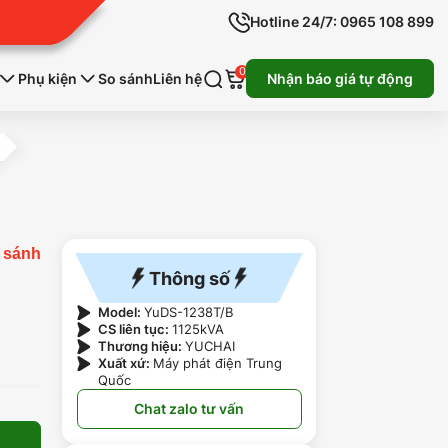
Hotline 24/7: 0965 108 899
0
Phụ kiện
So sánh
Liên hệ
Nhận báo giá tự động
 sánh
Thông số
Model:
YuDS-1238T/B
CS liên tục:
1125kVA
Thương hiệu:
YUCHAI
Xuất xứ:
Máy phát điện Trung
Quốc
Chat zalo tư vấn