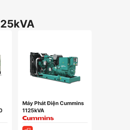
125kVA
Máy Phát Điện Cummins
Máy Phát 
0
1125kVA
Power 112
Hàng sẵn kho