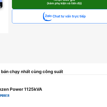
Yuchai
(kèm phụ kiện và tiến độ)
1125kVA
số
lượng
Chat tư vấn trực tiếp
bán chạy nhất cùng công suất
nzen Power 1125kVA