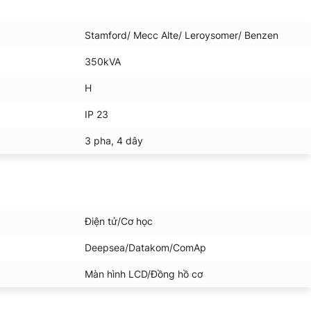
Stamford/ Mecc Alte/ Leroysomer/ Benzen
350kVA
H
IP 23
3 pha, 4 dây
Điện tử/Cơ học
Deepsea/Datakom/ComAp
Màn hình LCD/Đồng hồ cơ