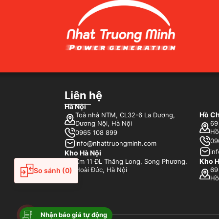
Liên hệ
Hà Nội
Hồ Ch
Toà nhà NTM, CL32-6 La Dương,
Dương Nội, Hà Nội
69
Hồ
0965 108 899
09
info@nhattruongminh.com
in
Kho Hà Nội
Kho H
Km 11 ĐL Thăng Long, Song Phương,
So sánh
(0)
Hoài Đức, Hà Nội
69
Hồ
Nhận báo giá tự động