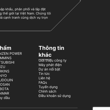
 khẩu, phân phối và lắp đặt
g thế giới tại Việt Nam. Chúng tôi
iá cạnh tranh cùng dịch vụ trọn
phẩm
Thông tin
BENZEN POWER
khác
UMMINS
Giới thiệu công ty
TSUBISHI
Máy phát điện
UZU
Dự án nổi bật
ERKINS
Tin tức
ENYO
Liên hệ
AUDOUIN
FAQs
OOSAN
Tuyển dụng
UBOTA
Chính sách
ANMAR
Điều khoản sử dụng
hạy dầu