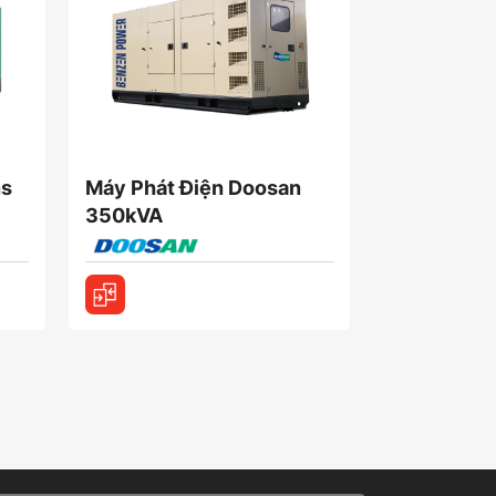
ns
Máy Phát Điện Doosan
Máy Phát 
350kVA
350kVA