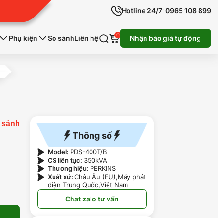
Hotline 24/7: 0965 108 899
0
Phụ kiện
So sánh
Liên hệ
Nhận báo giá tự động
A
 sánh
Thông số
Model:
PDS-400T/B
CS liên tục:
350kVA
Thương hiệu:
PERKINS
Xuất xứ:
Châu Âu (EU),Máy phát
điện Trung Quốc,Việt Nam
Chat zalo tư vấn