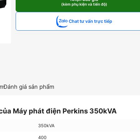
Perkins
(kèm phụ kiện và tiến độ)
350kVA
số
lượng
Chat tư vấn trực tiếp
ẩm
Đánh giá sản phẩm
của Máy phát điện Perkins 350kVA
350kVA
400