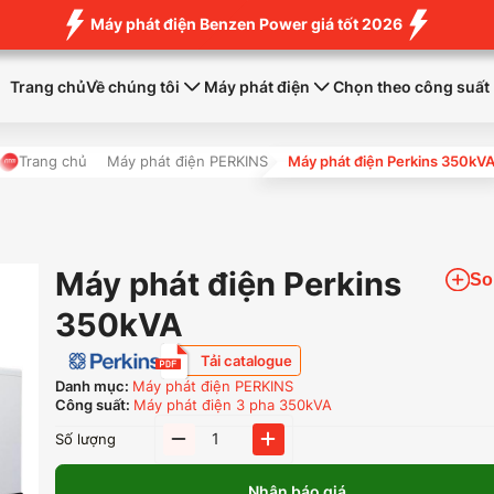
Máy phát điện Benzen Power giá tốt 2026
Trang chủ
Về chúng tôi
Máy phát điện
Chọn theo công suất
Trang chủ
Máy phát điện PERKINS
Máy phát điện Perkins 350kV
Máy phát điện Perkins
So
350kVA
Tải catalogue
Danh mục:
Máy phát điện PERKINS
Công suất:
Máy phát điện 3 pha 350kVA
Máy
Số lượng
phát
điện
Nhận báo giá