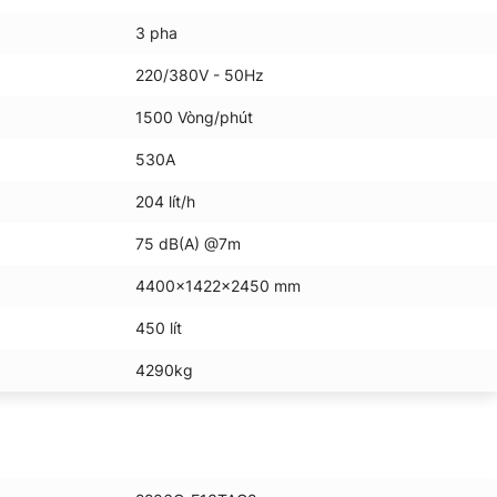
3 pha
220/380V - 50Hz
1500 Vòng/phút
530A
204 lít/h
75 dB(A) @7m
4400x1422x2450 mm
450 lít
4290kg