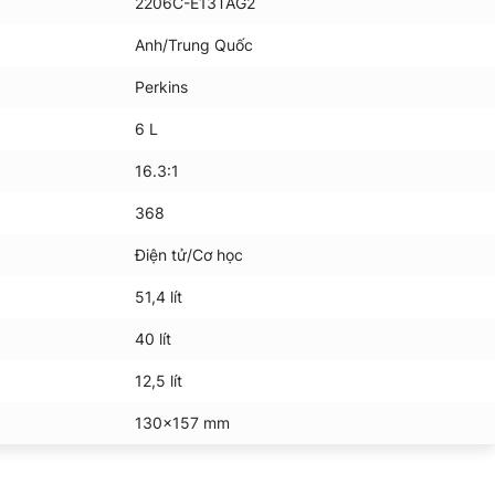
2206C-E13TAG2
Anh/Trung Quốc
Perkins
6 L
16.3:1
368
Điện tử/Cơ học
51,4 lít
40 lít
12,5 lít
130×157 mm