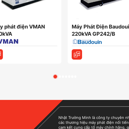
y phát điện VMAN
Máy Phát Điện Baudou
0kVA
220kVA GP242/B
Nhật Trường Minh là công ty chuyên nhập
các thương hiệu máy phát điện nổi tiến
cam kết cung cấp tổ máy chính hãng, g