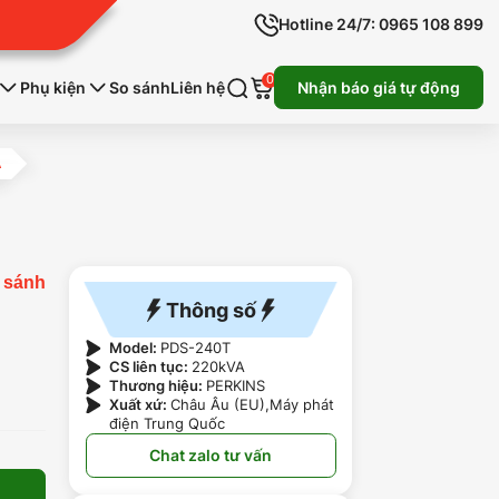
Hotline 24/7: 0965 108 899
0
Phụ kiện
So sánh
Liên hệ
Nhận báo giá tự động
A
 sánh
Thông số
Model:
PDS-240T
CS liên tục:
220kVA
Thương hiệu:
PERKINS
Xuất xứ:
Châu Âu (EU),Máy phát
điện Trung Quốc
Chat zalo tư vấn