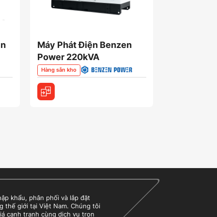
in
Máy Phát Điện Benzen
Máy Phát 
Power 220kVA
220kVA
Hàng sẵn kho
Hàng sẵn kho
 khẩu, phân phối và lắp đặt
g thế giới tại Việt Nam. Chúng tôi
iá cạnh tranh cùng dịch vụ trọn