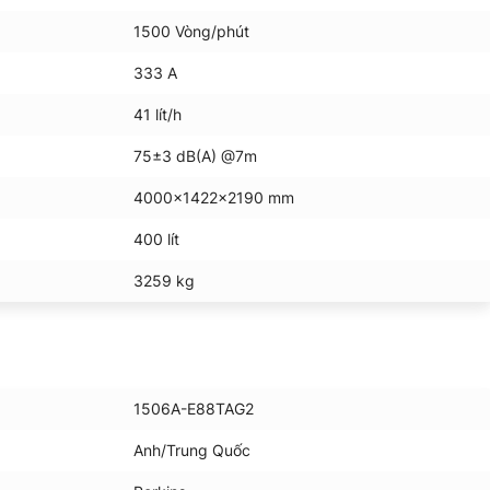
1500 Vòng/phút
333 A
41 lít/h
75±3 dB(A) @7m
4000x1422x2190 mm
400 lít
3259 kg
1506A-E88TAG2
Anh/Trung Quốc