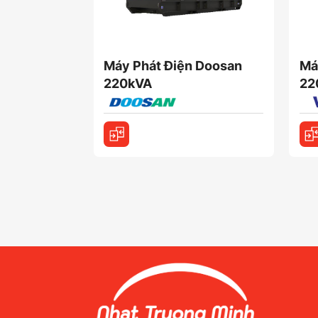
Máy Phát Điện Doosan
Má
220kVA
22