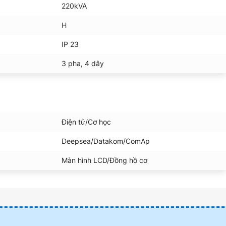
220kVA
H
IP 23
3 pha, 4 dây
Điện tử/Cơ học
Deepsea/Datakom/ComAp
Màn hình LCD/Đồng hồ cơ