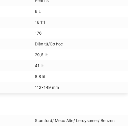
Perkins
6 L
16.1:1
176
Điện tử/Cơ học
29,6 lít
41 lít
8,8 lít
112×149 mm
Stamford/ Mecc Alte/ Leroysomer/ Benzen