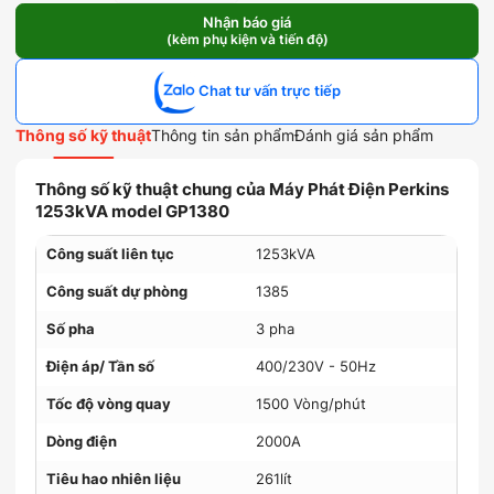
Phát
Điện
Nhận báo giá
(kèm phụ kiện và tiến độ)
Perkins
1253kVA
model
Chat tư vấn trực tiếp
GP1380
số
Thông số kỹ thuật
Thông tin sản phẩm
Đánh giá sản phẩm
lượng
Thông số kỹ thuật chung của Máy Phát Điện Perkins
1253kVA model GP1380
Công suất liên tục
1253kVA
Công suất dự phòng
1385
Số pha
3 pha
Điện áp/ Tần số
400/230V - 50Hz
Tốc độ vòng quay
1500 Vòng/phút
Dòng điện
2000A
Tiêu hao nhiên liệu
261lít