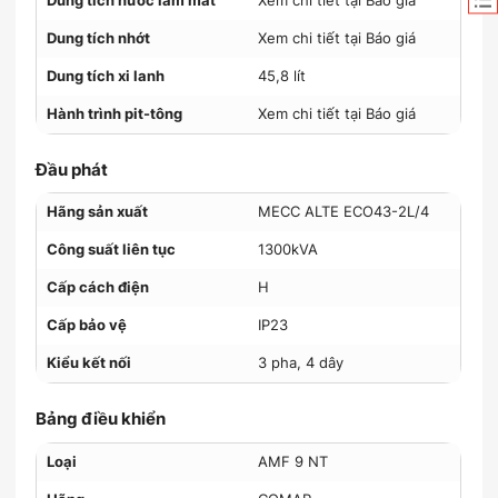
Dung tích nước làm mát
Xem chi tiết tại Báo giá
Dung tích nhớt
Xem chi tiết tại Báo giá
Dung tích xi lanh
45,8 lít
Hành trình pit-tông
Xem chi tiết tại Báo giá
Đầu phát
Hãng sản xuất
MECC ALTE ECO43-2L/4
Công suất liên tục
1300kVA
Cấp cách điện
H
Cấp bảo vệ
IP23
Kiểu kết nối
3 pha, 4 dây
Bảng điều khiển
Loại
AMF 9 NT