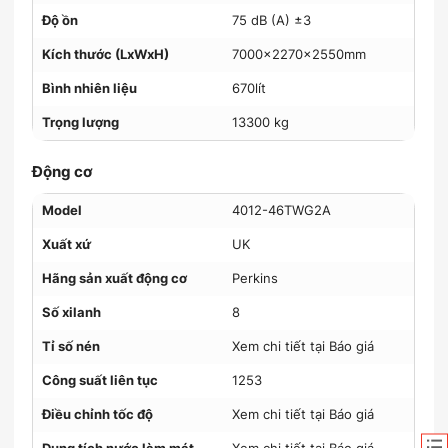
Độ ồn
75 dB (A) ±3
Kích thước (LxWxH)
7000x2270x2550mm
Bình nhiên liệu
670lít
Trọng lượng
13300 kg
Động cơ
Model
4012-46TWG2A
Xuất xứ
UK
Hãng sản xuất động cơ
Perkins
Số xilanh
8
Tỉ số nén
Xem chi tiết tại Báo giá
Công suất liên tục
1253
Điều chỉnh tốc độ
Xem chi tiết tại Báo giá