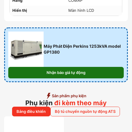
Hãng
COMAP
Hiển thị
Màn hình LCD
Máy Phát Điện Perkins 1253kVA model
GP1380
Nhận báo giá tự động
Sản phẩm phụ kiện
Phụ kiện
đi kèm theo máy
Bảng điều khiển
Bộ tủ chuyển nguồn tự động ATS