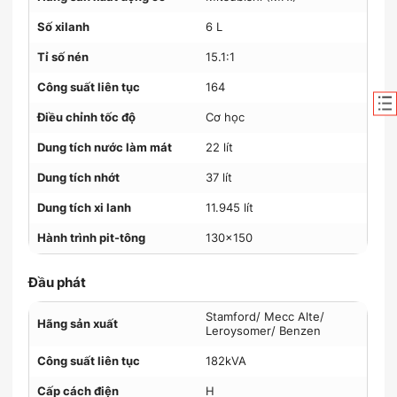
Số xilanh
6 L
Tỉ số nén
15.1:1
Công suất liên tục
164
Điều chỉnh tốc độ
Cơ học
Dung tích nước làm mát
22 lít
Dung tích nhớt
37 lít
Dung tích xi lanh
11.945 lít
Hành trình pit-tông
130×150
Đầu phát
Stamford/ Mecc Alte/
Hãng sản xuất
Leroysomer/ Benzen
Công suất liên tục
182kVA
Cấp cách điện
H