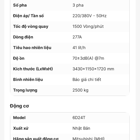
Số pha
3 pha
Điện áp/ Tần số
220/380V - 50Hz
Tốc độ vòng quay
1500 Vòng/phút
Dòng điện
277A
Tiêu hao nhiên liệu
41 lít/h
Độ ồn
70±3dB(A) @7m
Kích thước (LxWxH)
3430x1150x1720 mm
Bình nhiên liệu
Báo giá chi tiết
Trọng lượng
2500 kg
Động cơ
Model
6D24T
Xuất xứ
Nhật Bản
Hãng sản xuất động cơ
Mitsubishi (MHI)