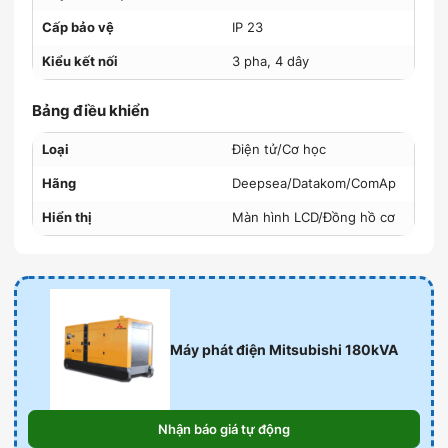
Cấp bảo vệ
IP 23
Kiểu kết nối
3 pha, 4 dây
Bảng điều khiển
Loại
Điện tử/Cơ học
Hãng
Deepsea/Datakom/ComAp
Hiển thị
Màn hình LCD/Đồng hồ cơ
Máy phát điện Mitsubishi 180kVA
Nhận báo giá tự động