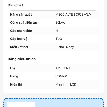
Đầu phát
Hãng sản xuất
MECC ALTE ECP28-VL/4
Công suất liên tục
30kVA
Cấp cách điện
H
Cấp bảo vệ
IP23
Kiểu kết nối
3 pha, 4 dây
Bảng điều khiển
Loại
AMF 9 NT
Hãng
COMAP
Hiển thị
Màn hình LCD