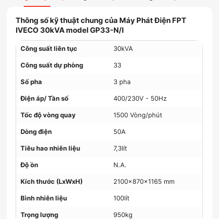
Thông số kỹ thuật chung của Máy Phát Điện FPT
IVECO 30kVA model GP33-N/I
Công suất liên tục
30kVA
Công suất dự phòng
33
Số pha
3 pha
Điện áp/ Tần số
400/230V - 50Hz
Tốc độ vòng quay
1500 Vòng/phút
Dòng điện
50A
Tiêu hao nhiên liệu
7,3lít
Độ ồn
N.A.
Kích thước (LxWxH)
2100x870x1165 mm
Bình nhiên liệu
100lít
Trọng lượng
950kg