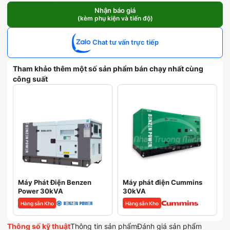
Phát
Điện
Nhận báo giá
(kèm phụ kiện và tiến độ)
FPT
IVECO
30kVA
Chat tư vấn trực tiếp
model
GP33-
N/I
Tham khảo thêm một số sản phẩm bán chạy nhất cùng
số
công suất
lượng
Máy Phát Điện Benzen
Máy phát điện Cummins
Power 30kVA
30kVA
Hàng sẵn Kho
Hàng sẵn Kho
Thông số kỹ thuật
Thông tin sản phẩm
Đánh giá sản phẩm