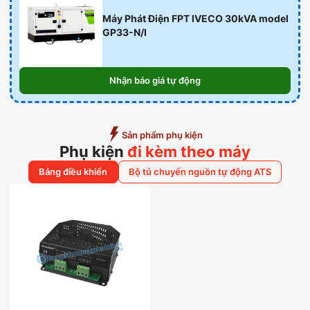
Máy Phát Điện FPT IVECO 30kVA model
GP33-N/I
Nhận báo giá tự động
Sản phẩm phụ kiện
Phụ kiện
đi kèm theo máy
Bảng điều khiển
Bộ tủ chuyển nguồn tự động ATS