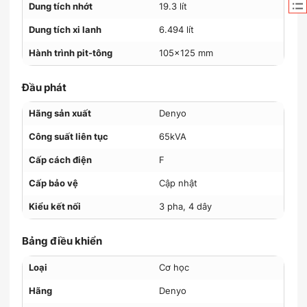
Dung tích nhớt
19.3 lít
Dung tích xi lanh
6.494 lít
Hành trình pit-tông
105x125 mm
Đầu phát
Hãng sản xuất
Denyo
Công suất liên tục
65kVA
Cấp cách điện
F
Cấp bảo vệ
Cập nhật
Kiểu kết nối
3 pha, 4 dây
Bảng điều khiển
Loại
Cơ học
Hãng
Denyo