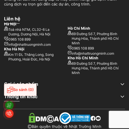
cùng dịch vụ trọn gói đến các dự án, công trình.
Liên hệ
Hà Nội
Hồ Chí Minh
Toà nhà NTM, CL32-6 La
69 Đường Số 7, Phường Bình
Dương, Dương Nội, Hà Nội
Hưng Hòa, Thành phố Hồ Chí
0965 108 899
Minh
info@nhattruongminh.com
0965 108 899
Kho Hà Nội
info@nhattruongminh.com
Km 11 ĐL Thăng Long, Song
Kho Hồ Chí Minh
Phương, Hoài Đức, Hà Nội
69 Đường Số 7, Phường Bình
Hưng Hòa, Thành phố Hồ Chí
Minh
Gợi ý sản phẩm
So sánh
(0)
Thông tin khác
Bản quyền thuộc về Nhật Trường Minh