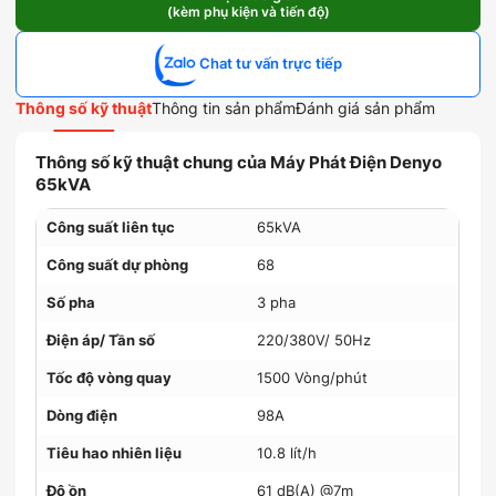
(kèm phụ kiện và tiến độ)
Denyo
65kVA
số
Chat tư vấn trực tiếp
lượng
Thông số kỹ thuật
Thông tin sản phẩm
Đánh giá sản phẩm
Thông số kỹ thuật chung của Máy Phát Điện Denyo
65kVA
Công suất liên tục
65kVA
Công suất dự phòng
68
Số pha
3 pha
Điện áp/ Tần số
220/380V/ 50Hz
Tốc độ vòng quay
1500 Vòng/phút
Dòng điện
98A
Tiêu hao nhiên liệu
10.8 lít/h
Độ ồn
61 dB(A) @7m