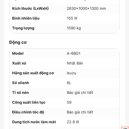
Kích thước (LxWxH)
2630x1000x1300 mm
Bình nhiên liệu
155 lít
Trọng lượng
1590 kg
Động cơ
Model
A-6BG1
Xuất xứ
Nhật Bản
Hãng sản xuất động cơ
Isuzu
Số xilanh
6L
Tỉ số nén
Báo giá chi tiết
Công suất liên tục
59
Điều chỉnh tốc độ
Báo giá chi tiết
Dung tích nước làm mát
22.9 lít