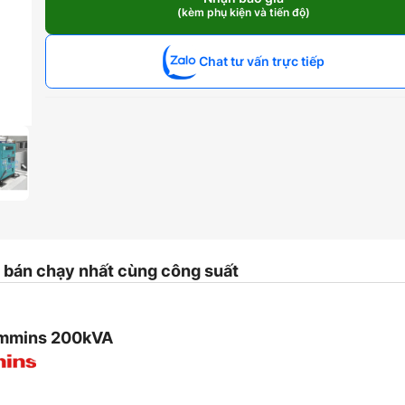
Denyo
(kèm phụ kiện và tiến độ)
200kVA
số
lượng
Chat tư vấn trực tiếp
bán chạy nhất cùng công suất
ummins 200kVA