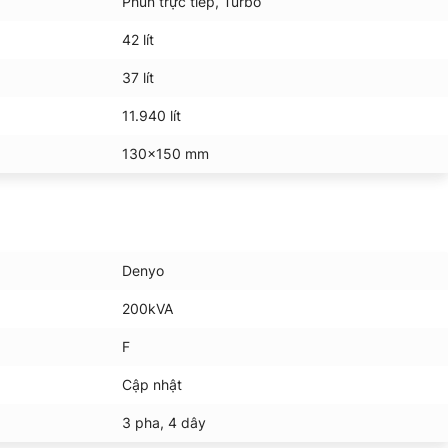
Phun trực tiếp, Turbo
42 lít
37 lít
11.940 lít
130×150 mm
Denyo
200kVA
F
Cập nhật
3 pha, 4 dây