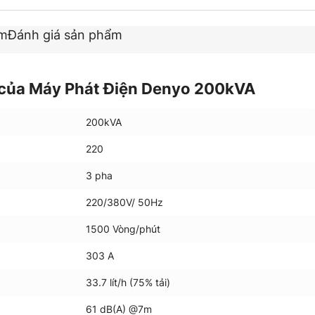
ẩm
Đánh giá sản phẩm
 của Máy Phát Điện Denyo 200kVA
200kVA
220
3 pha
220/380V/ 50Hz
1500 Vòng/phút
303 A
33.7 lít/h (75% tải)
61 dB(A) @7m