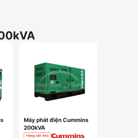
00kVA
ns
Máy phát điện Cummins
Máy Phát 
200kVA
200kVA
Hàng sẵn kho