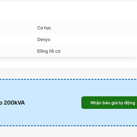
Cơ học
Denyo
Đồng hồ cơ
yo 200kVA
Nhận báo giá tự động