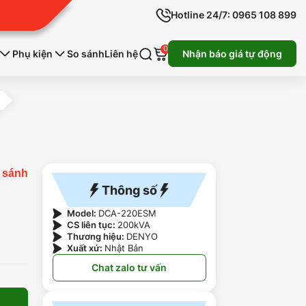
Hotline 24/7: 0965 108 899
0
Phụ kiện
So sánh
Liên hệ
Nhận báo giá tự động
 sánh
Thông số
Model:
DCA-220ESM
CS liên tục:
200kVA
Thương hiệu:
DENYO
Xuất xứ:
Nhật Bản
Chat zalo tư vấn