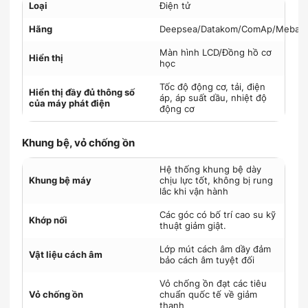
Loại
Điện tử
Hãng
Deepsea/Datakom/ComAp/Mebay
Màn hình LCD/Đồng hồ cơ
Hiển thị
học
Tốc độ động cơ, tải, điện
Hiển thị đầy đủ thông số
áp, áp suất dầu, nhiệt độ
của máy phát điện
động cơ
Khung bệ, vỏ chống ồn
Hệ thống khung bệ dày
Khung bệ máy
chịu lực tốt, không bị rung
lắc khi vận hành
Các góc có bố trí cao su kỹ
Khớp nối
thuật giảm giật.
Lớp mút cách âm dầy đảm
Vật liệu cách âm
bảo cách âm tuyệt đối
Vỏ chống ồn đạt các tiêu
Vỏ chống ồn
chuẩn quốc tế về giảm
thanh