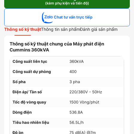
(kèm phụ kiện và tiến độ)
Cummins
360kVA
số
Chat tư vấn trực tiếp
lượng
Thông số kỹ thuật
Thông tin sản phẩm
Đánh giá sản phẩm
Thông số kỹ thuật chung của Máy phát điện
Cummins 360kVA
Công suất liên tục
360kVA
Công suất dự phòng
400
Số pha
3 pha
Điện áp/ Tần số
220/380V - 50Hz
Tốc độ vòng quay
1500 Vòng/phút
Dòng điện
536.8A
Tiêu hao nhiên liệu
56.5L/h
Độ ồn
75 dB(A) @7m