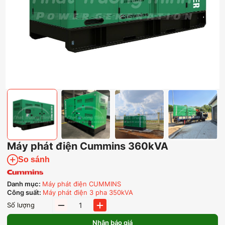
Máy phát điện Cummins 360kVA
So sánh
Danh mục:
Máy phát điện CUMMINS
Công suất:
Máy phát điện 3 pha 350kVA
Máy
Số lượng
phát
điện
Nhận báo giá