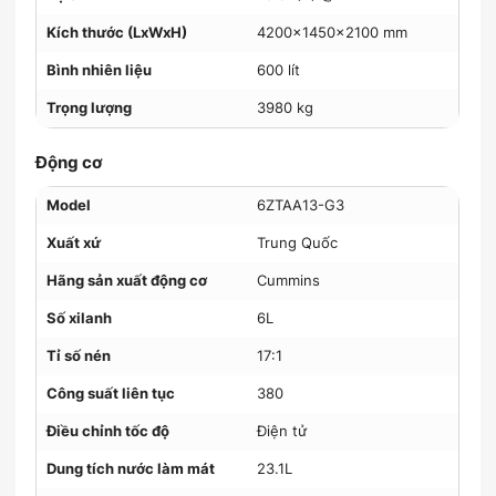
Kích thước (LxWxH)
4200x1450x2100 mm
Bình nhiên liệu
600 lít
Trọng lượng
3980 kg
Động cơ
Model
6ZTAA13-G3
Xuất xứ
Trung Quốc
Hãng sản xuất động cơ
Cummins
Số xilanh
6L
Tỉ số nén
17:1
Công suất liên tục
380
Điều chỉnh tốc độ
Điện tử
Dung tích nước làm mát
23.1L