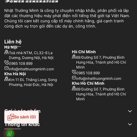
Nhật Trường Minh là công ty chuyên nhập khẩu, phân phối và lắp
đặt các thương hiệu máy phát điện nổi tiếng thế giới tại Việt Nam.
Chúng tôi cam kết cung cấp tổ máy chính hãng, giá cạnh tranh
cùng dịch vụ trọn gói đến các dự án, công trình.
Liên hệ
Hà Nội
Hồ Chí Minh
Toà nhà NTM, CL32-6 La
69 Đường Số 7, Phường Bình
Dương, Dương Nội, Hà Nội
Hưng Hòa, Thành phố Hồ Chí
0965 108 899
Minh
info@nhattruongminh.com
0965 108 899
Kho Hà Nội
info@nhattruongminh.com
Km 11 ĐL Thăng Long, Song
Kho Hồ Chí Minh
Phương, Hoài Đức, Hà Nội
69 Đường Số 7, Phường Bình
Hưng Hòa, Thành phố Hồ Chí
Minh
Gợi ý sản phẩm
So sánh
(0)
Thông tin khác