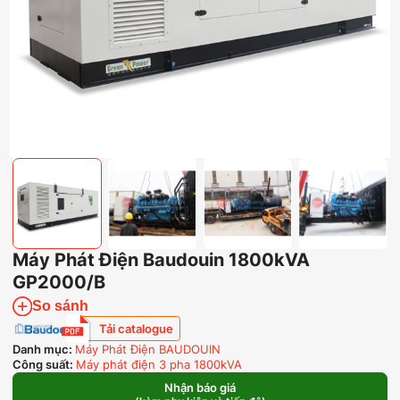
Máy Phát Điện Baudouin 1800kVA
GP2000/B
So sánh
Tải catalogue
Danh mục:
Máy Phát Điện BAUDOUIN
Công suất:
Máy phát điện 3 pha 1800kVA
Nhận báo giá