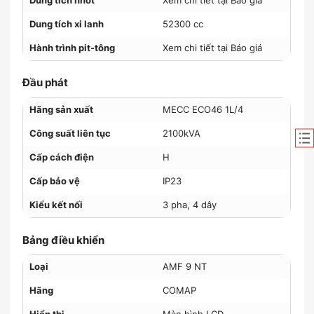
Dung tích nhớt
Xem chi tiết tại Báo giá
Dung tích xi lanh
52300 cc
Hành trình pit-tông
Xem chi tiết tại Báo giá
Đầu phát
Hãng sản xuất
MECC ECO46 1L/4
Công suất liên tục
2100kVA
Cấp cách điện
H
Cấp bảo vệ
IP23
Kiểu kết nối
3 pha, 4 dây
Bảng điều khiển
Loại
AMF 9 NT
Hãng
COMAP