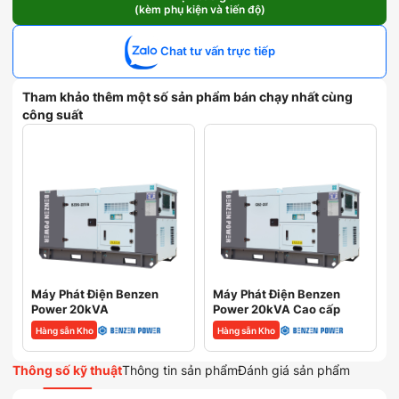
(kèm phụ kiện và tiến độ)
Atlas
Copco
20kVA
Chat tư vấn trực tiếp
số
lượng
Tham khảo thêm một số sản phẩm bán chạy nhất cùng
công suất
Máy Phát Điện Benzen
Máy Phát Điện Benzen
Power 20kVA
Power 20kVA Cao cấp
Hàng sẵn Kho
Hàng sẵn Kho
Thông số kỹ thuật
Thông tin sản phẩm
Đánh giá sản phẩm