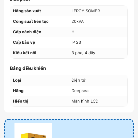
Hãng sản xuất
LEROY SOMER
Công suất liên tục
20kVA
Cấp cách điện
H
Cấp bảo vệ
IP 23
Kiểu kết nối
3 pha, 4 dây
Bảng điều khiển
Loại
Điện tử
Hãng
Deepsea
Hiển thị
Màn hình LCD