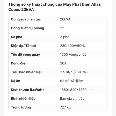
Thông số kỹ thuật chung của Máy Phát Điện Atlas
Copco 20kVA
Công suất liên tục
20kVA
Công suất dự phòng
22
Số pha
3 pha
Điện áp/ Tần số
230/400V/50Hz
Tốc độ vòng quay
1500 Vòng/phút
Dòng điện
30A
Tiêu hao nhiên liệu
3.9 lít/h (75% tải)
Độ ồn
63 dB(A) @7m
Kích thước (LxWxH)
1860x840x1230 mm
Bình nhiên liệu
Báo giá chi tiết
Trọng lượng
727 kg