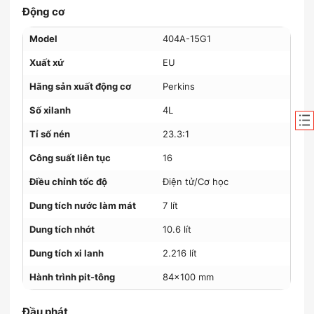
Động cơ
Model
404A-15G1
Xuất xứ
EU
Hãng sản xuất động cơ
Perkins
Số xilanh
4L
Tỉ số nén
23.3:1
Công suất liên tục
16
Điều chỉnh tốc độ
Điện tử/Cơ học
Dung tích nước làm mát
7 lít
Dung tích nhớt
10.6 lít
Dung tích xi lanh
2.216 lít
Hành trình pit-tông
84×100 mm
Đầu phát