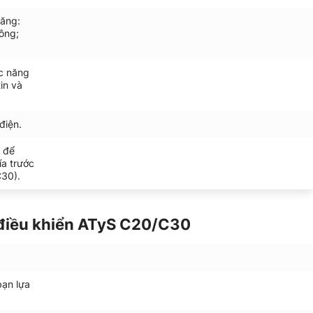
năng:
công;
ức năng
in và
điện.
0 để
ía trước
C30).
 điều khiển ATyS C20/C30
bạn lựa