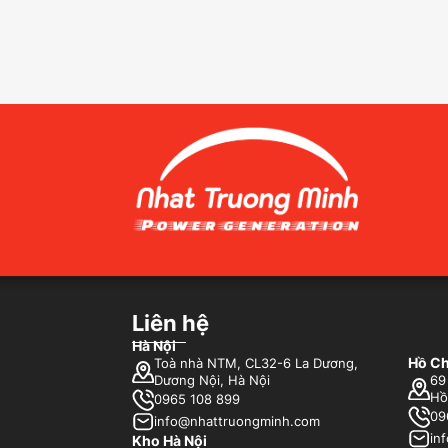
Liên hệ
Hà Nội
Hồ Ch
Toà nhà NTM, CL32-6 La Dương,
Dương Nội, Hà Nội
69
Hồ
0965 108 899
09
info@nhattruongminh.com
in
Kho Hà Nội