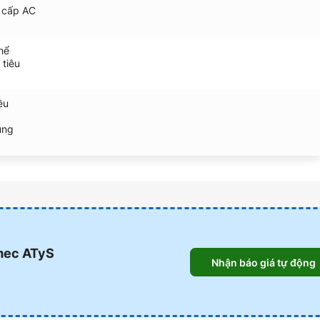
 cấp AC
hể
 tiêu
ều
ụng
mec ATyS
Nhận báo giá tự động