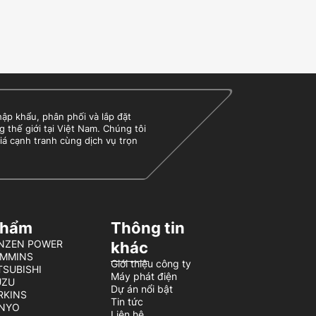
 khẩu, phân phối và lắp đặt
g thế giới tại Việt Nam. Chúng tôi
iá cạnh tranh cùng dịch vụ trọn
phẩm
Thông tin
BENZEN POWER
khác
UMMINS
Giới thiệu công ty
TSUBISHI
Máy phát điện
UZU
Dự án nổi bật
ERKINS
Tin tức
ENYO
Liên hệ