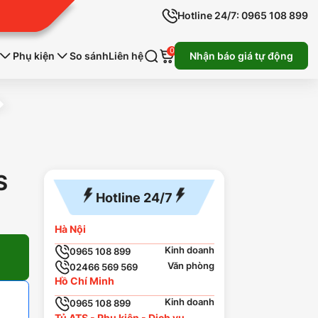
Hotline 24/7: 0965 108 899
0
Phụ kiện
So sánh
Liên hệ
Nhận báo giá tự động
S
Hotline 24/7
Hà Nội
Kinh doanh
0965 108 899
Văn phòng
02466 569 569
Hồ Chí Minh
Kinh doanh
0965 108 899
Tủ ATS - Phụ kiện - Dịch vụ