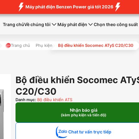
Máy phát điện Benzen Power giá tốt 2026
Trang chủ
Về chúng tôi
Máy phát điện
Chọn theo công suất
Trang chủ
Phụ kiện
Bộ điều khiển Socomec ATyS C20/C30
Bộ điều khiển Socomec ATy
C20/C30
Danh mục:
Bộ điều khiển ATS
Nhận báo giá
(kèm phụ kiện và tiến độ)
Chat tư vấn trực tiếp