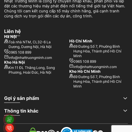
Nhật Trường Minh là công ty chuyên nhập khẩu, phân phối và lắp
đặt các thương hiệu máy phát điện nổi tiếng thế giới tại Việt Nam.
Chúng tôi cam kết cung cấp tổ máy chính hãng, giá cạnh tranh
cùng dịch vụ trọn gói đến các dự án, công trình.
Liên hệ
Hà Nội
Hồ Chí Minh
Toà nhà NTM, CL32-6 La
69 Đường Số 7, Phường Bình
Dương, Dương Nội, Hà Nội
Hưng Hòa, Thành phố Hồ Chí
0965 108 899
Minh
info@nhattruongminh.com
0965 108 899
Kho Hà Nội
info@nhattruongminh.com
Km 11 ĐL Thăng Long, Song
Kho Hồ Chí Minh
Phương, Hoài Đức, Hà Nội
69 Đường Số 7, Phường Bình
Hưng Hòa, Thành phố Hồ Chí
Minh
Gợi ý sản phẩm
Thông tin khác