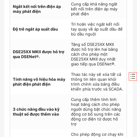
Cung cấp khả năng ngắt
Ngắt kết nối trên điện áp
kết nối trên điện áp máy
máy phát điện
phát điện
Trì hoãn việc ngắt kết nối
Độ trễ ngắt áp suất dầu
tay quay về áp suất dầu để
bù dầu nguội
Tăng số DSE25XX MKII
được hỗ trợ lên hai bằng
DSE25XX MKII được hỗ trợ
cách cho phép một
qua DSENet®.
DSE25XX MKII duy nhất
giao tiếp qua DSENet®.
Thao tác này sẽ xóa tất cả
Tính năng vô hiệu hóa máy
thông tin liên quan khỏi
phát điện phát điện
trình chỉnh sửa bảng điều
khiển phía trước và SCADA.
Cung cấp thêm tính linh
hoạt bằng cách cho phép
3 chức năng đầu vào kỹ
người dùng bật chức năng
thuật số được thêm vào
động cơ bổ sung trên các
động cơ điện tử được hỗ
trợ
Cho phép động cơ chạy khi