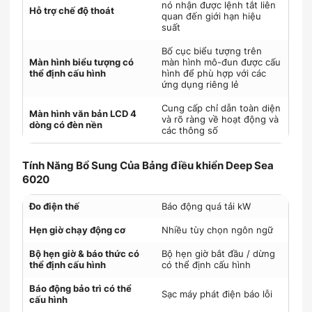
nó nhận được lệnh tắt liên
Hỗ trợ chế độ thoát
quan đến giới hạn hiệu
suất
Bố cục biểu tượng trên
Màn hình biểu tượng có
màn hình mô-đun được cấu
thể định cấu hình
hình để phù hợp với các
ứng dụng riêng lẻ
Cung cấp chỉ dẫn toàn diện
Màn hình văn bản LCD 4
và rõ ràng về hoạt động và
dòng có đèn nền
các thông số
Tính Năng Bổ Sung Của Bảng điều khiển Deep Sea
6020
Đo điện thế
Báo động quá tải kW
Hẹn giờ chạy động cơ
Nhiều tùy chọn ngôn ngữ
Bộ hẹn giờ & báo thức có
Bộ hẹn giờ bắt đầu / dừng
thể định cấu hình
có thể định cấu hình
Báo động bảo trì có thể
Sạc máy phát điện báo lỗi
cấu hình