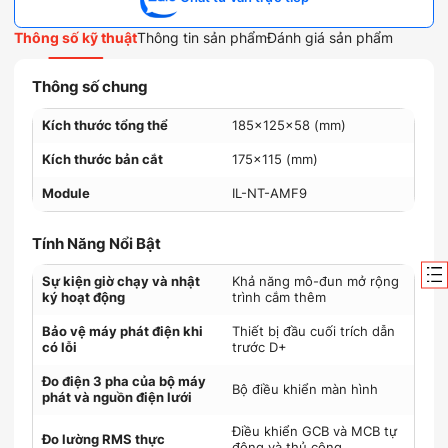
Thông số kỹ thuật
Thông tin sản phẩm
Đánh giá sản phẩm
Thông số chung
Kích thước tổng thể
185x125x58 (mm)
Kích thước bản cắt
175×115 (mm)
Module
IL-NT-AMF9
Tính Năng Nổi Bật
Sự kiện giờ chạy và nhật
Khả năng mô-đun mở rộng
ký hoạt động
trình cắm thêm
Bảo vệ máy phát điện khi
Thiết bị đầu cuối trích dẫn
có lỗi
trước D+
Đo điện 3 pha của bộ máy
Bộ điều khiển màn hình
phát và nguồn điện lưới
Điều khiển GCB và MCB tự
Đo lường RMS thực
động và thủ công