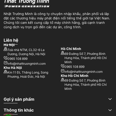
Nhật Trường Minh là công ty chuyên nhập khẩu, phân phối và lắp
đặt các thương hiệu máy phát điện nổi tiếng thế giới tại Việt Nam.
Chúng tôi cam kết cung cấp tổ máy chính hãng, giá cạnh tranh
cùng dịch vụ trọn gói đến các dự án, công trình.
Liên hệ
Hà Nội
Hồ Chí Minh
Toà nhà NTM, CL32-6 La
69 Đường Số 7, Phường Bình
Dương, Dương Nội, Hà Nội
Hưng Hòa, Thành phố Hồ Chí
0965 108 899
Minh
info@nhattruongminh.com
0965 108 899
Kho Hà Nội
info@nhattruongminh.com
Km 11 ĐL Thăng Long, Song
Kho Hồ Chí Minh
Phương, Hoài Đức, Hà Nội
69 Đường Số 7, Phường Bình
Hưng Hòa, Thành phố Hồ Chí
Minh
Gợi ý sản phẩm
Thông tin khác