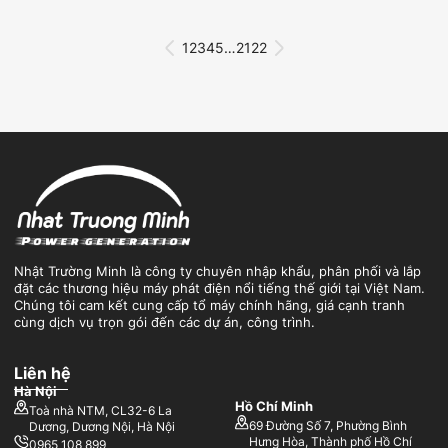
1
2
3
4
5
…
21
22
Nhật Trường Minh là công ty chuyên nhập khẩu, phân phối và lắp
đặt các thương hiệu máy phát điện nổi tiếng thế giới tại Việt Nam.
Chúng tôi cam kết cung cấp tổ máy chính hãng, giá cạnh tranh
cùng dịch vụ trọn gói đến các dự án, công trình.
Liên hệ
Hà Nội
Hồ Chí Minh
Toà nhà NTM, CL32-6 La
69 Đường Số 7, Phường Bình
Dương, Dương Nội, Hà Nội
Hưng Hòa, Thành phố Hồ Chí
0965 108 899