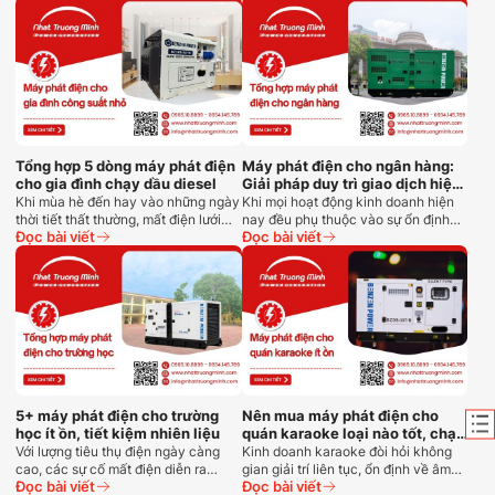
Tổng hợp 5 dòng máy phát điện
Máy phát điện cho ngân hàng:
cho gia đình chạy dầu diesel
Giải pháp duy trì giao dịch hiệu
quả
Khi mùa hè đến hay vào những ngày
Khi mọi hoạt động kinh doanh hiện
thời tiết thất thường, mất điện lưới…
nay đều phụ thuộc vào sự ổn định…
Đọc bài viết
Đọc bài viết
5+ máy phát điện cho trường
Nên mua máy phát điện cho
học ít ồn, tiết kiệm nhiên liệu
quán karaoke loại nào tốt, chạy
êm?
Với lượng tiêu thụ điện ngày càng
Kinh doanh karaoke đòi hỏi không
cao, các sự cố mất điện diễn ra…
gian giải trí liên tục, ổn định về âm…
Đọc bài viết
Đọc bài viết