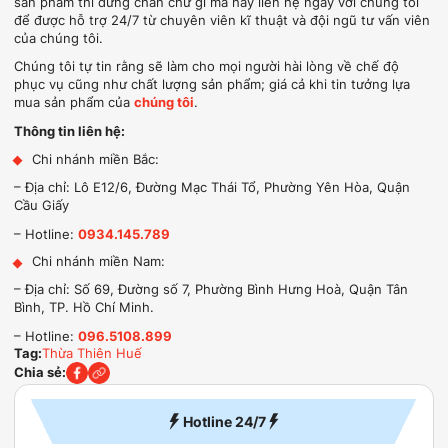
sản phẩm thì đừng chần chừ gì mà hãy liên hệ ngay với chúng tôi
để được hỗ trợ 24/7 từ chuyên viên kĩ thuật và đội ngũ tư vấn viên
của chúng tôi.
Chúng tôi tự tin rằng sẽ làm cho mọi người hài lòng về chế độ
phục vụ cũng như chất lượng sản phẩm; giá cả khi tin tưởng lựa
mua sản phẩm của
chúng tôi
.
Thông tin liên hệ:
Chi nhánh miền Bắc:
– Địa chỉ: Lô E12/6, Đường Mạc Thái Tổ, Phường Yên Hòa, Quận
Cầu Giấy
– Hotline:
0934.145.789
Chi nhánh miền Nam:
– Địa chỉ: Số 69, Đường số 7, Phường Bình Hưng Hoà, Quận Tân
Bình, TP. Hồ Chí Minh.
– Hotline:
096.5108.899
Tag:
Thừa Thiên Huế
Chia sẻ:
Hotline 24/7