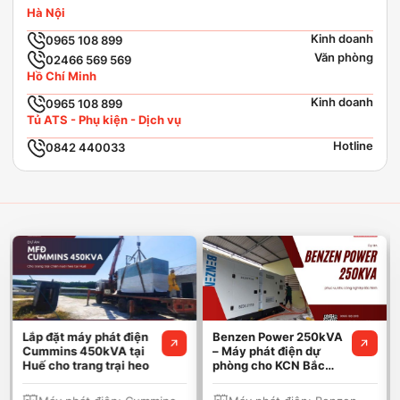
Hà Nội
Kinh doanh
0965 108 899
Văn phòng
02466 569 569
Hồ Chí Minh
Kinh doanh
0965 108 899
Tủ ATS - Phụ kiện - Dịch vụ
Hotline
0842 440033
Lắp đặt máy phát điện
Benzen Power 250kVA
Cummins 450kVA tại
– Máy phát điện dự
Huế cho trang trại heo
phòng cho KCN Bắc
Ninh