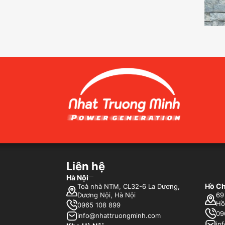
Liên hệ
Hà Nội
Hồ Ch
Toà nhà NTM, CL32-6 La Dương,
Dương Nội, Hà Nội
69
Hồ
0965 108 899
09
info@nhattruongminh.com
in