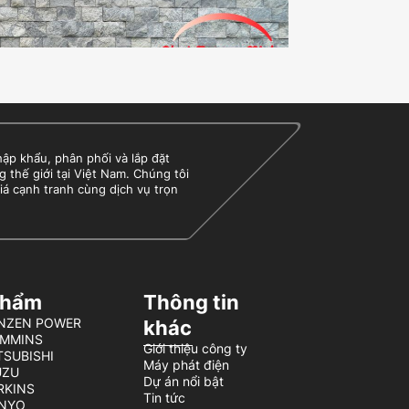
 khẩu, phân phối và lắp đặt
g thế giới tại Việt Nam. Chúng tôi
iá cạnh tranh cùng dịch vụ trọn
phẩm
Thông tin
BENZEN POWER
khác
UMMINS
Giới thiệu công ty
TSUBISHI
Máy phát điện
UZU
Dự án nổi bật
ERKINS
Tin tức
ENYO