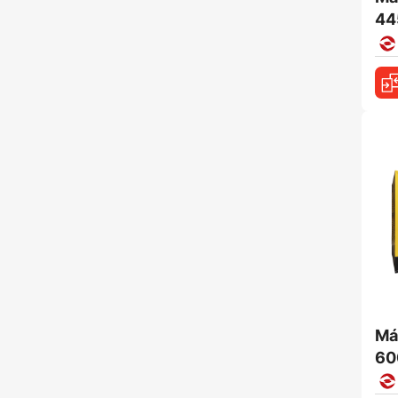
44
Má
60