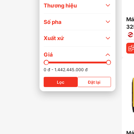
Thương hiệu
Má
Số pha
32
Xuất xứ
Giá
-
0
đ
1.442.445.000
đ
Lọc
Đặt lại
Má