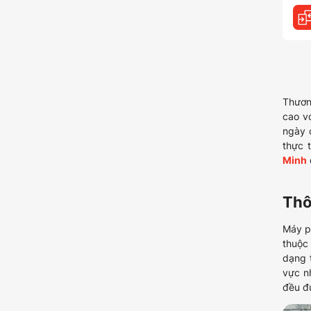
Thươn
cao v
ngày 
thực 
Minh
Thô
Máy p
thuộc
dạng
vực n
đều đư