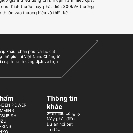
giúp giảm thiểu tiếng ồn khi vận hành hiệu quả,
 cao. Kích thước máy phát điện 300kVA​ thường
huộc vào thương hiệu và thiết kế.
 khẩu, phân phối và lắp đặt
g thế giới tại Việt Nam. Chúng tôi
iá cạnh tranh cùng dịch vụ trọn
phẩm
Thông tin
BENZEN POWER
khác
UMMINS
Giới thiệu công ty
TSUBISHI
Máy phát điện
UZU
Dự án nổi bật
ERKINS
Tin tức
ENYO