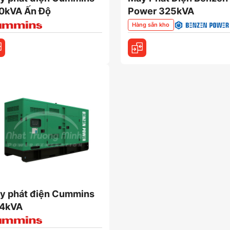
0kVA Ấn Độ
Power 325kVA
Hàng sẵn kho
y phát điện Cummins
4kVA