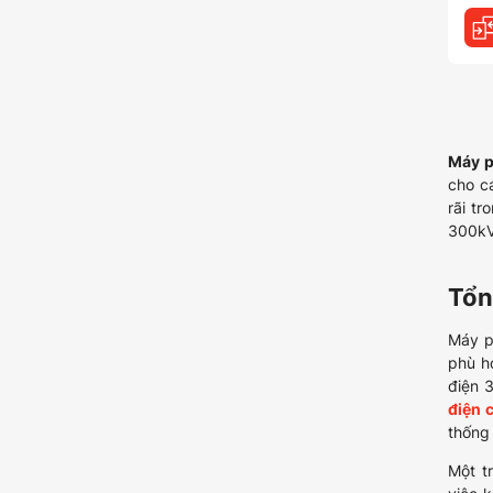
Máy p
cho c
rãi t
300kV
Tổn
Máy p
phù h
điện 
điện 
thống 
Một t