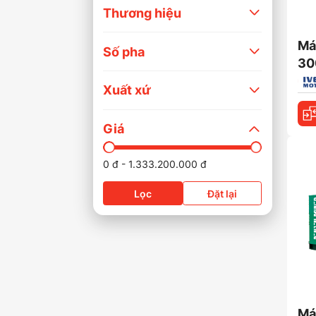
Thương hiệu
Má
Số pha
30
N/I
Xuất xứ
Giá
-
0
đ
1.333.200.000
đ
Lọc
Đặt lại
Má