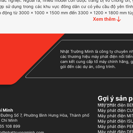
khắc nghiệt. Ngoài ra, nhiều model còn được trang bị vỏ chống ồn, 
ợp sử dụng trong các khu vực đông dân cư có yêu cầu độ yên tĩnh
o động từ 3000 x 1000 x 1500 mm đến 3300 x 1200 x 1800 mm tùy t
Xem thêm
Nhật Trường Minh là công ty chuyên nhập
các thương hiệu máy phát điện nổi tiến
cam kết cung cấp tổ máy chính hãng, g
gói đến các dự án, công trình.
Gợi ý sản 
Máy phát điện 
í Minh
Máy phát điện C
 Đường Số 7, Phường Bình Hưng Hòa, Thành phố
Máy phát điện MI
 Chí Minh
Máy phát điện IS
Máy phát điện P
65 108 899
Máy phát điện D
fo@nhattruongminh.com