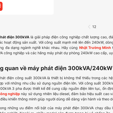
1
2
hát điện 300kVA
là giải pháp điện công nghiệp chất lượng cao, đá
ác hoạt động sản xuất. Với công suất mạnh mẽ lên đến 240kW, dòn
rong đa dạng ngành nghề khác nhau. Hãy cùng
Nhật Trường Minh
t
A công nghiệp và các hãng máy phát dự phòng 240kW cao cấp, uy tín
g quan về máy phát điện 300kVA/240kW
hát điện công suất 300kVA là thiết bị không thể thiếu trong các h
ợp với những nhu cầu sử dụng nguồn điện lớn. Với công suất 300
300kVA 3 pha được thiết kế để cung cấp nguồn điện liên tục, ổn đị
công nghiệp
này sử dụng nhiên liệu diesel, đảm bảo hiệu suất cao và 
điều khiển thông minh giúp người dùng dễ dàng vận hành và theo dõi
rong những ưu điểm nổi bật của máy phát điện 300kVA chạy dầu là