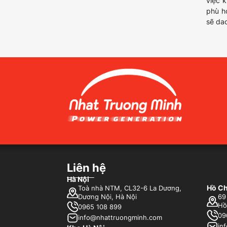
việc 
phù h
sẽ da
Liên hệ
Hà Nội
Hồ Ch
Toà nhà NTM, CL32-6 La Dương,
Dương Nội, Hà Nội
69
Hồ
0965 108 899
09
info@nhattruongminh.com
in