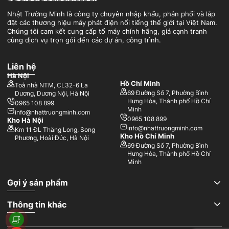
Nhật Trường Minh là công ty chuyên nhập khẩu, phân phối và lắp
đặt các thương hiệu máy phát điện nổi tiếng thế giới tại Việt Nam.
Chúng tôi cam kết cung cấp tổ máy chính hãng, giá cạnh tranh
cùng dịch vụ trọn gói đến các dự án, công trình.
Liên hệ
Hà Nội
Hồ Chí Minh
Toà nhà NTM, CL32-6 La
69 Đường Số 7, Phường Bình
Dương, Dương Nội, Hà Nội
Hưng Hòa, Thành phố Hồ Chí
0965 108 899
Minh
info@nhattruongminh.com
0965 108 899
Kho Hà Nội
info@nhattruongminh.com
Km 11 ĐL Thăng Long, Song
Kho Hồ Chí Minh
Phương, Hoài Đức, Hà Nội
69 Đường Số 7, Phường Bình
Hưng Hòa, Thành phố Hồ Chí
Minh
Gợi ý sản phẩm
Thông tin khác