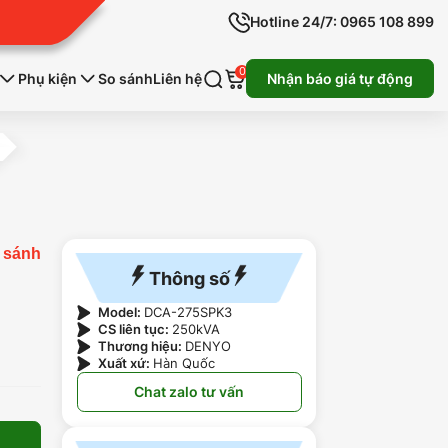
Hotline 24/7: 0965 108 899
0
Phụ kiện
So sánh
Liên hệ
Nhận báo giá tự động
 sánh
Thông số
Model:
DCA-275SPK3
CS liên tục:
250kVA
Thương hiệu:
DENYO
Xuất xứ:
Hàn Quốc
Chat zalo tư vấn