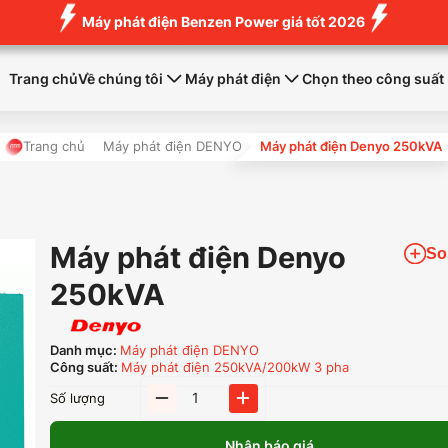
Máy phát điện Benzen Power giá tốt 2026
Trang chủ
Về chúng tôi
Máy phát điện
Chọn theo công suất
Trang chủ
Máy phát điện DENYO
Máy phát điện Denyo 250kVA
Máy phát điện Denyo
So
250kVA
Danh mục:
Máy phát điện DENYO
Công suất:
Máy phát điện 250kVA/200kW 3 pha
Máy
Số lượng
phát
điện
Nhận báo giá