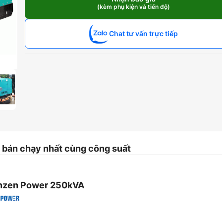
Denyo
(kèm phụ kiện và tiến độ)
250kVA
số
lượng
Chat tư vấn trực tiếp
bán chạy nhất cùng công suất
enzen Power 250kVA