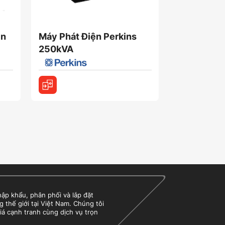
in
Máy Phát Điện Perkins
Máy Phát 
250kVA
Power 25
Hàng sẵn kho
 khẩu, phân phối và lắp đặt
g thế giới tại Việt Nam. Chúng tôi
iá cạnh tranh cùng dịch vụ trọn