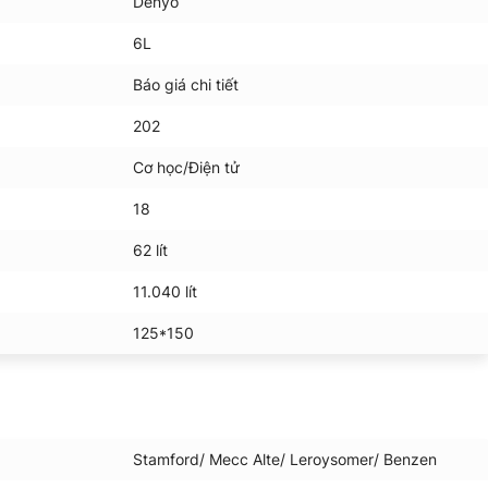
Denyo
6L
Báo giá chi tiết
202
Cơ học/Điện tử
18
62 lít
11.040 lít
125*150
Stamford/ Mecc Alte/ Leroysomer/ Benzen