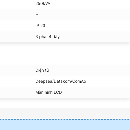
250kVA
H
IP 23
3 pha, 4 dây
Điện tử
Deepsea/Datakom/ComAp
Màn hình LCD