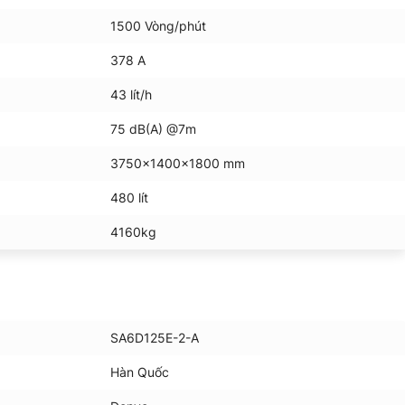
1500 Vòng/phút
378 A
43 lít/h
75 dB(A) @7m
3750x1400x1800 mm
480 lít
4160kg
SA6D125E-2-A
Hàn Quốc