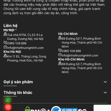
Nhật Trường Minh là công ty chuyên nhập khẩu, phân phối và lắp
đặt các thương hiệu máy phát điện nổi tiếng thế giới tại Việt Nam.
Chúng tôi cam kết cung cấp tổ máy chính hãng, giá cạnh tranh
cùng dịch vụ trọn gói đến các dự án, công trình.
Liên hệ
Hà Nội
Hồ Chí Minh
Toà nhà NTM, CL32-6 La
69 Đường Số 7, Phường Bình
Dương, Dương Nội, Hà Nội
Hưng Hòa, Thành phố Hồ Chí
0965 108 899
Minh
info@nhattruongminh.com
0965 108 899
Kho Hà Nội
info@nhattruongminh.com
Km 11 ĐL Thăng Long, Song
Kho Hồ Chí Minh
Phương, Hoài Đức, Hà Nội
69 Đường Số 7, Phường Bình
Hưng Hòa, Thành phố Hồ Chí
Minh
Gợi ý sản phẩm
Thông tin khác