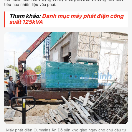
tiêu hao nhiên liệu vừa phải.
Tham khảo:
Danh mục máy phát điện công
suất 125kVA
Máy phát điện Cummins Ấn Độ sẵn kho giao ngay cho chủ đầu tư