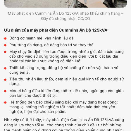
Máy phát điện Cummins Ấn Độ 125kVA nhập khẩu chính hãng –
Đầy đủ chứng nhận CO/CQ
Ưu điểm của máy phát điện Cummins Ấn Độ 125kVA:
Động cơ mạnh mẽ, vận hành lâu dài
Phụ tùng đa dạng, dễ dàng bảo trì và thay thế
Máy chạy ổn định liên tục được trong nhiều giờ, đảm bảo cung
cấp cho việc sử dụng trong điều kiện điện lưới bị cắt lâu dài
hoặc tại các khu vực không có điện lưới
Thiết kế sang trọng, đồng bộ vỏ chống ồn nên vận hành vô
cùng êm ái.
Tiêu thụ nhiên liệu thấp, đem lại hiệu quả kinh tế cho người sử
dụng.
Model bảng điều khiển được bố trí dễ nhìn, ngắn gọn còn giúp
bạn làm chủ được thiết bị.
Hệ thống đèn báo chiếu sáng báo khi máy đang hoạt động;
mang lại những trải nghiệm tốt nhất; đảm bảo tính chuyên
nghiệp, hiện đại cho sản phẩm.
Như vậy có thể thấy, máy phát điện Cummins Ấn Độ 125kVA xứng
đáng là lựa chọn tối ưu cho công trình của chủ đầu tư bởi những
thế mạnh hiếm có ở động cơ, hệ thống điều khiển cũng như mức