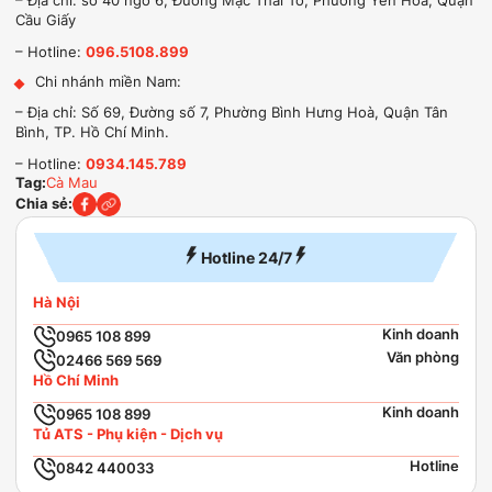
– Địa chỉ: số 40 ngõ 6, Đường Mạc Thái Tổ, Phường Yên Hòa, Quận
Cầu Giấy
– Hotline:
096.5108.899
Chi nhánh miền Nam:
– Địa chỉ: Số 69, Đường số 7, Phường Bình Hưng Hoà, Quận Tân
Bình, TP. Hồ Chí Minh.
– Hotline:
0934.145.789
Tag:
Cà Mau
Chia sẻ:
Hotline 24/7
Hà Nội
Kinh doanh
0965 108 899
Văn phòng
02466 569 569
Hồ Chí Minh
Kinh doanh
0965 108 899
Tủ ATS - Phụ kiện - Dịch vụ
Hotline
0842 440033