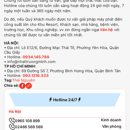
Chúng tôi luôn sẵn sàng tư vấn, giải đáp mọi thắc mắc của bạn.
Hotline của chúng tôi luôn sẵn sàng hoạt động 24 giờ một ngày, 7
ngày một tuần và 365 ngày một năm.
Do đó, nếu Quý khách muốn được tư vấn giải pháp máy phát điện
công suất lớn cho Khu Resort, Khách sạn, nhà hàng, bệnh viện,
trường học, Khu công nghiệp..vv xin đừng ngần ngại
liên hệ
với
chúng tôi để được tư vấn miễn phí tốt nhất.
HÀ NỘI:
• Địa chỉ: Lô E12/6, Đường Mạc Thái Tổ, Phường Yên Hòa, Quận
Cầu Giấy
• Hotline:
0934.145.789
• info@nhattruongminh.com
TP HỒ CHÍ MINH:
• Địa chỉ: 69 Đường Số 7, Phường Bình Hưng Hòa, Quận Bình Tân
• Hotline:
093.1216.333
Tag:
Thái Nguyên
Chia sẻ:
Hotline 24/7
Hà Nội
Kinh doanh
0965 108 899
Văn phòng
02466 569 569