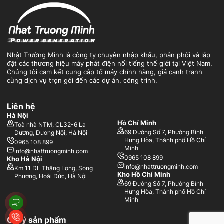
Nhật Trường Minh là công ty chuyên nhập khẩu, phân phối và lắp
đặt các thương hiệu máy phát điện nổi tiếng thế giới tại Việt Nam.
Chúng tôi cam kết cung cấp tổ máy chính hãng, giá cạnh tranh
cùng dịch vụ trọn gói đến các dự án, công trình.
Liên hệ
Hà Nội
Hồ Chí Minh
Toà nhà NTM, CL32-6 La
69 Đường Số 7, Phường Bình
Dương, Dương Nội, Hà Nội
Hưng Hòa, Thành phố Hồ Chí
0965 108 899
Minh
info@nhattruongminh.com
0965 108 899
Kho Hà Nội
info@nhattruongminh.com
Km 11 ĐL Thăng Long, Song
Kho Hồ Chí Minh
Phương, Hoài Đức, Hà Nội
69 Đường Số 7, Phường Bình
Hưng Hòa, Thành phố Hồ Chí
Minh
Gợi ý sản phẩm