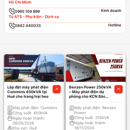
Hồ Chí Minh
Kinh doanh
0965 108 899
Tủ ATS - Phụ kiện - Dịch vụ
Hotline
0842 440033
Lắp đặt máy phát điện
Benzen Power 250kVA
Cummins 450kVA tại
– Máy phát điện dự
Huế cho trang trại heo
phòng cho KCN Bắc
Ninh
Máy phát điện:
Cummins
Máy phát điện:
Benzen
Power
Công suất:
450kVA
Công suất:
250kVA
Ngày hoàn thành:
Ngày hoàn thành :
06/05/2026
18/11/2024
Khu vực:
Huế