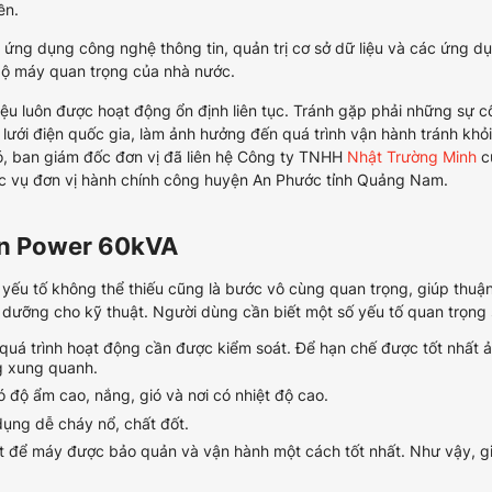
ền.
n ứng dụng công nghệ thông tin, quản trị cơ sở dữ liệu và các ứng d
 bộ máy quan trọng của nhà nước.
iệu luôn được hoạt động ổn định liên tục. Tránh gặp phải những sự c
lưới điện quốc gia, làm ảnh hưởng đến quá trình vận hành tránh khỏi
ó, ban giám đốc đơn vị đã liên hệ Công ty TNHH
Nhật Trường Minh
c
ục vụ
đơn vị hành chính công huyện An Phước tỉnh Quảng Nam.
en Power 60kVA
t yếu tố không thể thiếu cũng là bước vô cùng quan trọng, giúp thuận
dưỡng cho kỹ thuật. Người dùng cần biết một số yếu tố quan trọng 
 quá trình hoạt động cần được kiểm soát. Để hạn chế được tốt nhất 
g xung quanh.
ó độ ẩm cao, nắng, gió và nơi có nhiệt độ cao.
ụng dễ cháy nổ, chất đốt.
t để máy được bảo quản và vận hành một cách tốt nhất. Như vậy, g