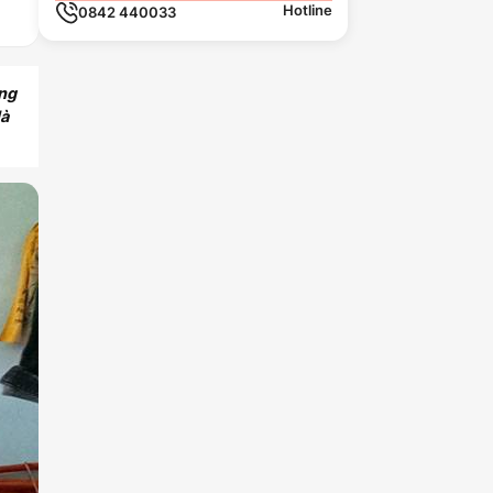
Hotline
0842 440033
ảng
là