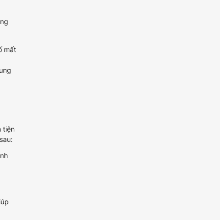
ụng
ố mất
ung
 tiện
sau:
ảnh
iúp