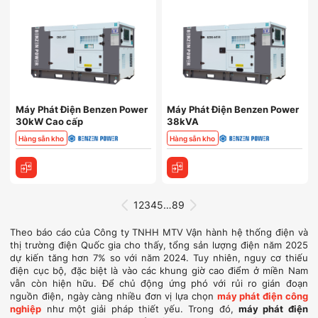
Máy Phát Điện Benzen Power
Máy Phát Điện Benzen Power
30kW Cao cấp
38kVA
Hàng sẵn kho
Hàng sẵn kho
1
2
3
4
5
…
8
9
Theo báo cáo của Công ty TNHH MTV Vận hành hệ thống điện và
thị trường điện Quốc gia cho thấy, tổng sản lượng điện năm 2025
dự kiến tăng hơn 7% so với năm 2024. Tuy nhiên, nguy cơ thiếu
điện cục bộ, đặc biệt là vào các khung giờ cao điểm ở miền Nam
vẫn còn hiện hữu. Để chủ động ứng phó với rủi ro gián đoạn
nguồn điện, ngày càng nhiều đơn vị lựa chọn
máy phát điện công
nghiệp
như một giải pháp thiết yếu. Trong đó,
máy phát điện