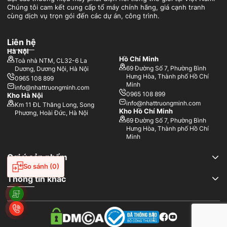
sử dụng điện năng từ hộ gia đình đến nhà máy sản xuất có quy mô
Chúng tôi cam kết cung cấp tổ máy chính hãng, giá cạnh tranh
lớn. Đặc biệt, thiết bị đang được phân phối chính hãng tại Nhật
cùng dịch vụ trọn gói đến các dự án, công trình.
Trường Minh với mức giá cạnh tranh cùng nhiều chương trình ưu
đãi hấp dẫn, mang đến giải pháp cung cấp điện ổn định, hiệu quả
và tiết kiệm chi phí cho mọi cá nhân, doanh nghiệp.
Liên hệ
Hà Nội
Hồ Chí Minh
Toà nhà NTM, CL32-6 La
69 Đường Số 7, Phường Bình
Dương, Dương Nội, Hà Nội
Hưng Hòa, Thành phố Hồ Chí
0965 108 899
Minh
info@nhattruongminh.com
0965 108 899
Kho Hà Nội
info@nhattruongminh.com
Km 11 ĐL Thăng Long, Song
Kho Hồ Chí Minh
Phương, Hoài Đức, Hà Nội
69 Đường Số 7, Phường Bình
Hưng Hòa, Thành phố Hồ Chí
Minh
Gợi ý sản phẩm
So sánh
(0)
Thông tin khác
Máy phát điện Benzen Power đạt đầy đủ chứng nhận ISO, CO/CQ
Những ưu điểm vượt trội của máy phát điện Benzen
Power