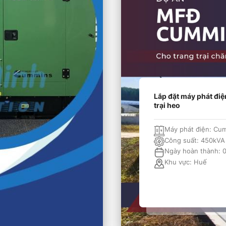
Lắp đặt máy phát đi
trại heo
Máy phát điện:
Cum
Công suất:
450kVA
Ngày hoàn thành:
Khu vực:
Huế