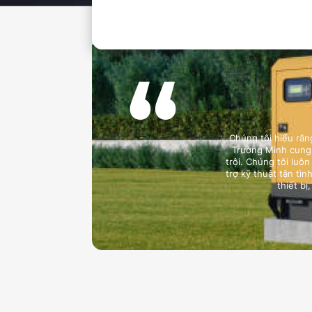
Chúng tôi hiểu rằn
Trường Minh cung 
trội. Chúng tôi luô
trợ kỹ thuật tận tì
thiết b