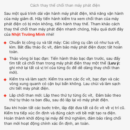
Cách thay thế chổi than máy phát điện
Sau một quá trình dài vận hành máy phát điện, khả năng vận hành
của máy giảm đi. Hãy tiến hành kiểm tra xem chổi than của máy
phát điện có bị mòn không, tiến hành thay thế. Tham khảo cách
thay thế chổi than máy phát điện nhanh chóng, hiệu quả dưới đây
của
Nhật Trường Minh
nhé!
Chuẩn bị công cụ và tắt máy: Các công cụ cần có như tua vít,
kìm. Bắt đầu tháo ốc vít, đảm bảo máy phát điện được tắt hoàn
toàn.
Tháo vòng bi bạc đạn: Tiến hành tháo bạc đạn trước, sau đấy
tìm tất cả chổi than trong máy phát điện thay một thể (
Lưu ý:
ghi nhớ lại tất cả vị trí của từng ốc để dễ dàng thay chổi than
mới).
Kiểm tra và làm sạch: Kiểm tra xem các ốc vít, bạc đạn và các
vòng xung quanh có cặn bụi bẩn không. Lau chùi và làm sạch
chi tiết máy phát điện.
Lắp chổi than mới: Lắp theo thứ tự từng ốc vít, Đảm bảo theo
thứ tự tháo ra ban đầu, sau đó lắp lại vỏ máy phát điện.
Sau khi hoàn tất các bước trên, lắp đặt đưa tất cả ốc vít về vị trí cũ.
Kiểm tra tiếp xúc ổn định và đúng cách với bề mặt tạo ra điện.
Hoàn thành khởi động lại máy để thử nghiệm, đảm bảo rằng chổi
than mới hoạt động chính xác ổn định, an toàn.