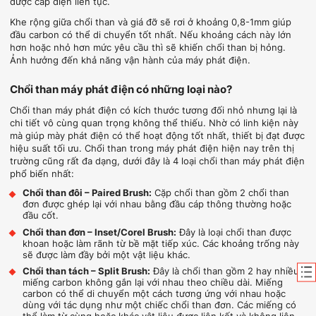
được cấp điện liên tục.
Khe rộng giữa chổi than và giá đỡ sẽ rơi ở khoảng 0,8-1mm giúp
đầu carbon có thể di chuyển tốt nhất. Nếu khoảng cách này lớn
hơn hoặc nhỏ hơn mức yêu cầu thì sẽ khiến chổi than bị hỏng.
Ảnh hưởng đến khả năng vận hành của máy phát điện.
Chổi than máy phát điện có những loại nào?
Chổi than máy phát điện có kích thước tương đối nhỏ nhưng lại là
chi tiết vô cùng quan trọng không thể thiếu. Nhờ có linh kiện này
mà giúp mày phát điện có thể hoạt động tốt nhất, thiết bị đạt được
hiệu suất tối ưu. Chổi than trong máy phát điện hiện nay trên thị
trường cũng rất đa dạng, dưới đây là 4 loại chổi than máy phát điện
phổ biến nhất:
Chổi than đôi – Paired Brush:
Cặp chổi than gồm 2 chổi than
đơn được ghép lại với nhau bằng đầu cáp thông thường hoặc
đầu cốt.
Chổi than đơn – Inset/Corel Brush:
Đây là loại chổi than được
khoan hoặc làm rãnh từ bề mặt tiếp xúc. Các khoảng trống này
sẽ được làm đầy bởi một vật liệu khác.
Chổi than tách – Split Brush:
Đây là chổi than gồm 2 hay nhiều
miếng carbon không gắn lại với nhau theo chiều dài. Miếng
carbon có thể di chuyển một cách tương ứng với nhau hoặc
dùng với tác dụng như một chiếc chổi than đơn. Các miếng có