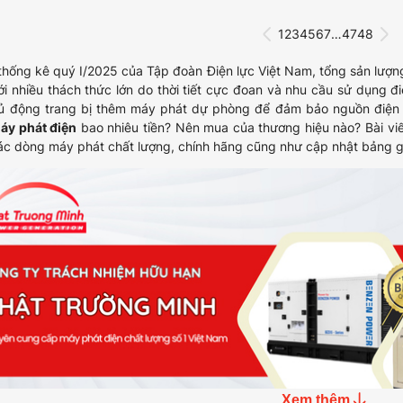
1
2
3
4
5
6
7
…
47
48
thống kê quý I/2025 của Tập đoàn Điện lực Việt Nam, tổng sản lượng
ới nhiều thách thức lớn do thời tiết cực đoan và nhu cầu sử dụng đ
ủ động trang bị thêm máy phát dự phòng để đảm bảo nguồn điện liê
áy phát điện
bao nhiêu tiền​? Nên mua của thương hiệu nào? Bài vi
ác dòng máy phát chất lượng, chính hãng cũng như cập nhật bảng g
Xem thêm