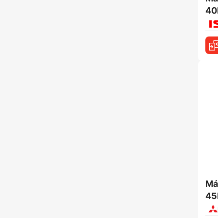
40
Má
45