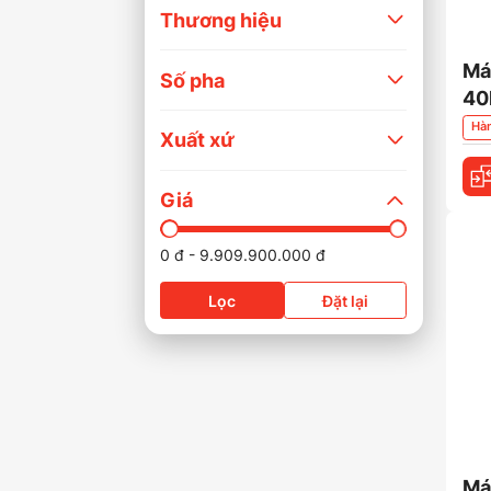
Thương hiệu
Má
Số pha
40
Hà
Xuất xứ
Giá
-
0
đ
9.909.900.000
đ
Lọc
Đặt lại
Má