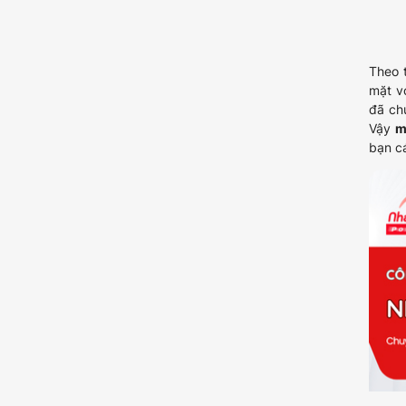
Theo 
mặt v
đã ch
Vậy
m
bạn c