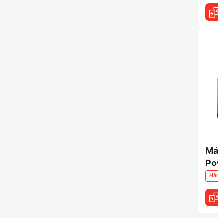
Má
Po
Hà