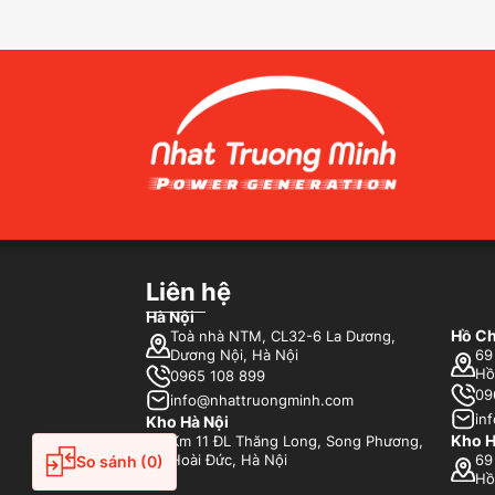
Tầm
Dưới 
của n
ứng đi
việc 
Máy
sán
Liên hệ
Máy
Hà Nội
trì
Hồ Ch
Toà nhà NTM, CL32-6 La Dương,
Máy
Dương Nội, Hà Nội
69
ngắ
Hồ
0965 108 899
Máy
09
info@nhattruongminh.com
là 
in
Kho Hà Nội
Kho H
Máy
Km 11 ĐL Thăng Long, Song Phương,
điệ
So sánh
(0)
Hoài Đức, Hà Nội
69
Hồ
Máy