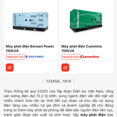
Máy phát điện Benzen Power
Máy phát điện Cummins
150kVA
150kVA
Hàng sẵn kho
Hàng sẵn kho
1
2
3
4
5
6
…
18
19
Theo thống kê quý I/2025 của Tập đoàn Điện lực Việt Nam, tổng
sản lượng điện đạt 72,2 tỷ kWh, song ngành điện vẫn đối mặt với
nhiều thách thức lớn do thời tiết cực đoan và nhu cầu sử dụng
điện tăng cao, nhiều hộ gia đình và doanh nghiệp đã chủ động
trang bị thêm máy phát dự phòng để đảm bảo nguồn điện liên tục,
tránh gián đoạn sản xuất và sinh hoạt. Vậy
máy phát điện
bao