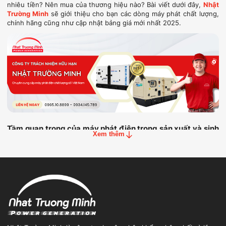
nhiêu tiền​? Nên mua của thương hiệu nào? Bài viết dưới đây,
Nhật
Trường Minh
sẽ giới thiệu cho bạn các dòng máy phát chất lượng,
chính hãng cũng như cập nhật bảng giá mới nhất 2025.
Tầm quan trọng của máy phát điện trong sản xuất và sinh
Xem thêm
hoạt
Dưới tác động của thời tiết ngày càng cực đoan, đặc biệt là những
đợt nắng nóng kéo dài sắp tới, nhu cầu sử dụng điện của người
dân và doanh nghiệp tăng mạnh, khiến ngành điện đối mặt với
không ít áp lực trong việc đảm bảo nguồn cung ứng điện ổn định.
Trong bối cảnh đó, máy phát điện dự phòng trở thành giải pháp
thiết yếu, đóng vai trò quan trọng trong việc duy trì hoạt động sản
xuất – kinh doanh và đảm bảo sinh hoạt thường ngày không bị gián
đoạn do mất điện.